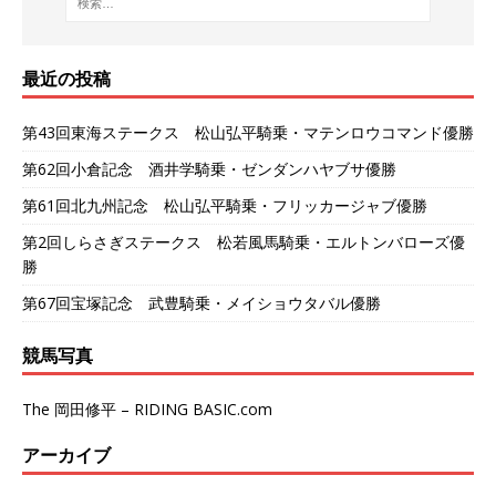
最近の投稿
第43回東海ステークス 松山弘平騎乗・マテンロウコマンド優勝
第62回小倉記念 酒井学騎乗・ゼンダンハヤブサ優勝
第61回北九州記念 松山弘平騎乗・フリッカージャブ優勝
第2回しらさぎステークス 松若風馬騎乗・エルトンバローズ優
勝
第67回宝塚記念 武豊騎乗・メイショウタバル優勝
競馬写真
The 岡田修平 – RIDING BASIC.com
アーカイブ