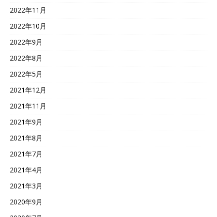
2022年11月
2022年10月
2022年9月
2022年8月
2022年5月
2021年12月
2021年11月
2021年9月
2021年8月
2021年7月
2021年4月
2021年3月
2020年9月