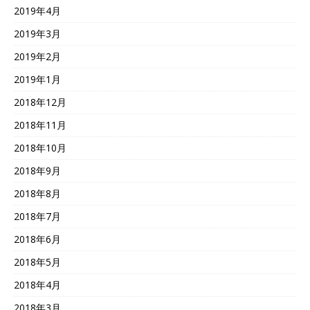
2019年4月
2019年3月
2019年2月
2019年1月
2018年12月
2018年11月
2018年10月
2018年9月
2018年8月
2018年7月
2018年6月
2018年5月
2018年4月
2018年3月