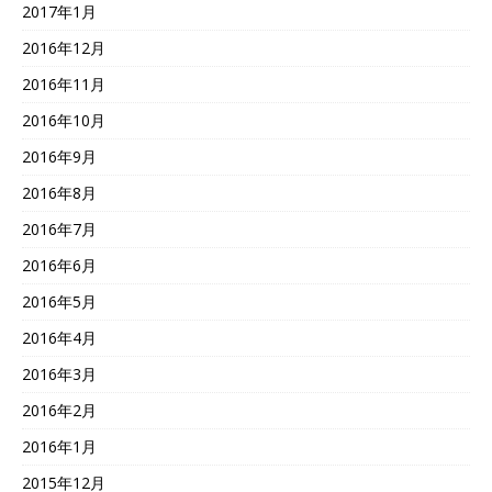
2017年1月
2016年12月
2016年11月
2016年10月
2016年9月
2016年8月
2016年7月
2016年6月
2016年5月
2016年4月
2016年3月
2016年2月
2016年1月
2015年12月