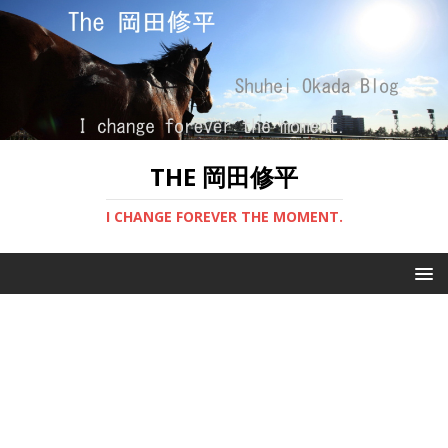
THE 岡田修平
I CHANGE FOREVER THE MOMENT.