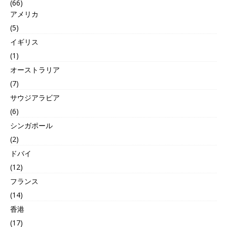
(66)
アメリカ
(5)
イギリス
(1)
オーストラリア
(7)
サウジアラビア
(6)
シンガポール
(2)
ドバイ
(12)
フランス
(14)
香港
(17)