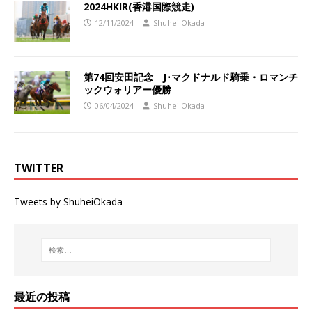
2024HKIR(香港国際競走)
12/11/2024
Shuhei Okada
第74回安田記念 J･マクドナルド騎乗・ロマンチ
ックウォリアー優勝
06/04/2024
Shuhei Okada
TWITTER
Tweets by ShuheiOkada
最近の投稿