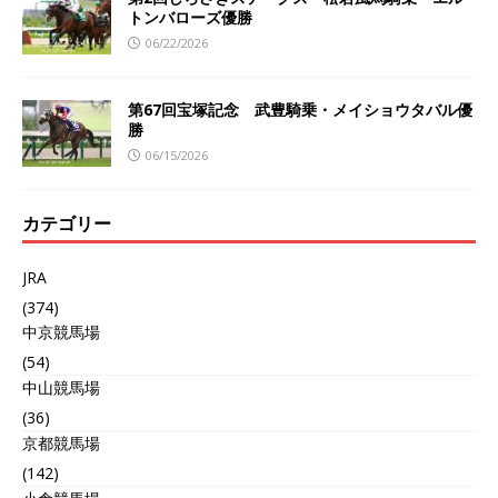
トンバローズ優勝
06/22/2026
第67回宝塚記念 武豊騎乗・メイショウタバル優
勝
06/15/2026
カテゴリー
JRA
(374)
中京競馬場
(54)
中山競馬場
(36)
京都競馬場
(142)