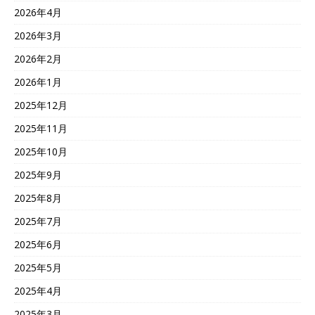
2026年4月
2026年3月
2026年2月
2026年1月
2025年12月
2025年11月
2025年10月
2025年9月
2025年8月
2025年7月
2025年6月
2025年5月
2025年4月
2025年3月