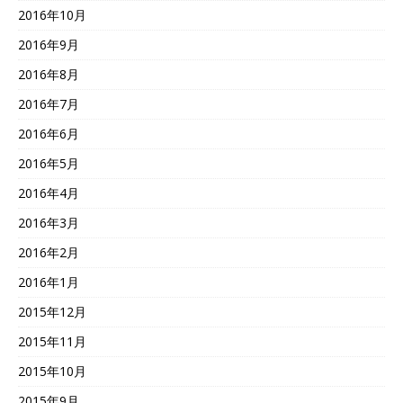
2016年10月
2016年9月
2016年8月
2016年7月
2016年6月
2016年5月
2016年4月
2016年3月
2016年2月
2016年1月
2015年12月
2015年11月
2015年10月
2015年9月