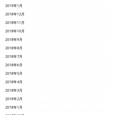
2019年1月
2018年12月
2018年11月
2018年10月
2018年9月
2018年8月
2018年7月
2018年6月
2018年5月
2018年4月
2018年3月
2018年2月
2018年1月