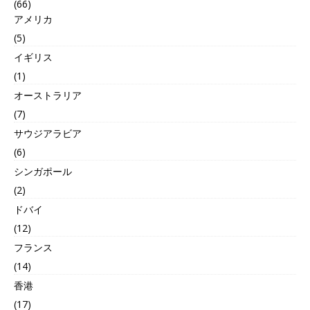
(66)
アメリカ
(5)
イギリス
(1)
オーストラリア
(7)
サウジアラビア
(6)
シンガポール
(2)
ドバイ
(12)
フランス
(14)
香港
(17)