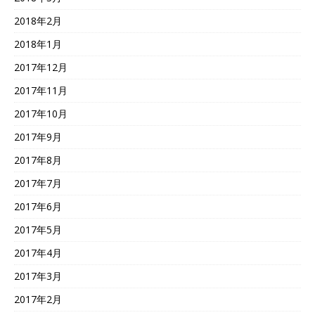
2018年2月
2018年1月
2017年12月
2017年11月
2017年10月
2017年9月
2017年8月
2017年7月
2017年6月
2017年5月
2017年4月
2017年3月
2017年2月