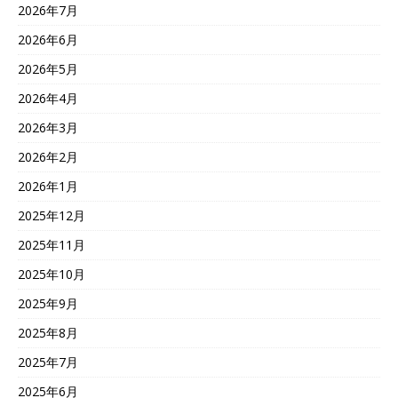
2026年7月
2026年6月
2026年5月
2026年4月
2026年3月
2026年2月
2026年1月
2025年12月
2025年11月
2025年10月
2025年9月
2025年8月
2025年7月
2025年6月