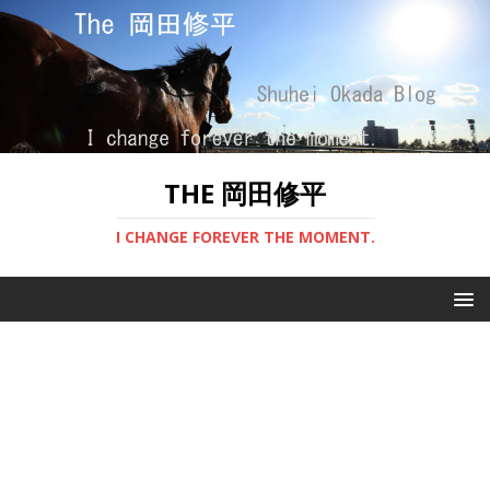
THE 岡田修平
I CHANGE FOREVER THE MOMENT.