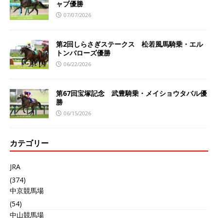
ャブ優勝
07/07/2026
第2回しらさぎステークス 松若風馬騎乗・エル
トンバローズ優勝
06/22/2026
第67回宝塚記念 武豊騎乗・メイショウタバル優
勝
06/15/2026
カテゴリー
JRA
(374)
中京競馬場
(54)
中山競馬場