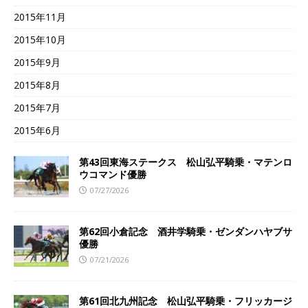
2015年11月
2015年10月
2015年9月
2015年8月
2015年7月
2015年6月
第43回東海ステークス 松山弘平騎乗・マテンロ
ウコマンド優勝
07/27/2026
第62回小倉記念 酒井学騎乗・ゼンダンハヤブサ
優勝
07/21/2026
第61回北九州記念 松山弘平騎乗・フリッカージ