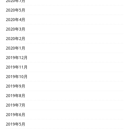
2020年7月
2020年5月
2020年4月
2020年3月
2020年2月
2020年1月
2019年12月
2019年11月
2019年10月
2019年9月
2019年8月
2019年7月
2019年6月
2019年5月