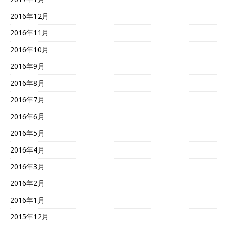
2016年12月
2016年11月
2016年10月
2016年9月
2016年8月
2016年7月
2016年6月
2016年5月
2016年4月
2016年3月
2016年2月
2016年1月
2015年12月