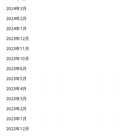
2024年3月
2024年2月
2024年1月
2023年12月
2023年11月
2023年10月
2023年6月
2023年5月
2023年4月
2023年3月
2023年2月
2023年1月
2022年12月