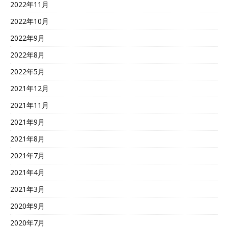
2022年11月
2022年10月
2022年9月
2022年8月
2022年5月
2021年12月
2021年11月
2021年9月
2021年8月
2021年7月
2021年4月
2021年3月
2020年9月
2020年7月