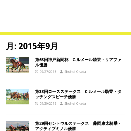
月:
2015年9月
第63回神戸新聞杯 C.ルメール騎乗・リアファ
ル優勝
09/27/2015
Shuhei Okada
第33回ローズステークス C.ルメール騎乗・タ
ッチングスピーチ優勝
09/20/2015
Shuhei Okada
第29回セントウルステークス 藤岡康太騎乗・
アクティブミノル優勝