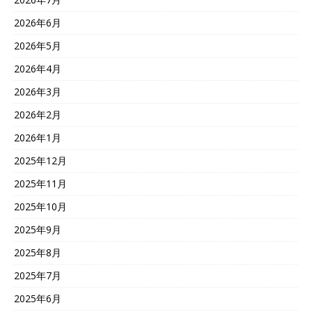
2026年6月
2026年5月
2026年4月
2026年3月
2026年2月
2026年1月
2025年12月
2025年11月
2025年10月
2025年9月
2025年8月
2025年7月
2025年6月