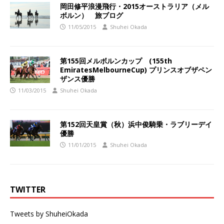
岡田修平浪漫飛行・2015オーストラリア（メル
ボルン） 旅ブログ
11/05/2015
Shuhei Okada
第155回メルボルンカップ (155th
EmiratesMelbourneCup) プリンスオブザペン
ザンス優勝
11/03/2015
Shuhei Okada
第152回天皇賞（秋）浜中俊騎乗・ラブリーデイ
優勝
11/01/2015
Shuhei Okada
TWITTER
Tweets by ShuheiOkada