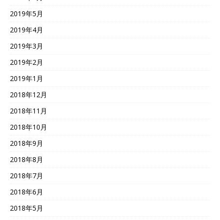
2019年5月
2019年4月
2019年3月
2019年2月
2019年1月
2018年12月
2018年11月
2018年10月
2018年9月
2018年8月
2018年7月
2018年6月
2018年5月