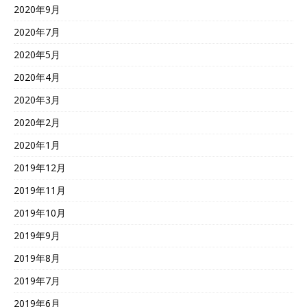
2020年9月
2020年7月
2020年5月
2020年4月
2020年3月
2020年2月
2020年1月
2019年12月
2019年11月
2019年10月
2019年9月
2019年8月
2019年7月
2019年6月