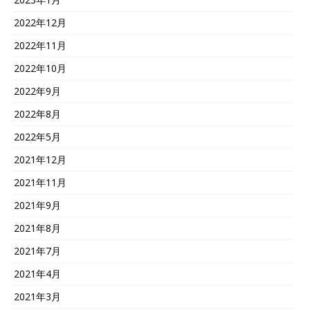
2022年12月
2022年11月
2022年10月
2022年9月
2022年8月
2022年5月
2021年12月
2021年11月
2021年9月
2021年8月
2021年7月
2021年4月
2021年3月