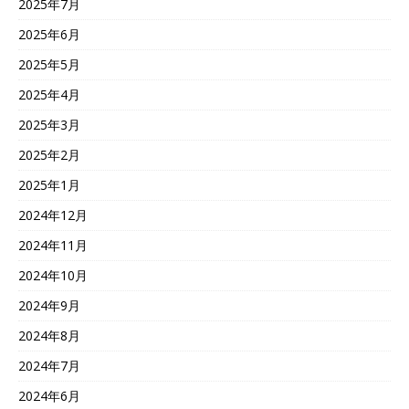
2025年7月
2025年6月
2025年5月
2025年4月
2025年3月
2025年2月
2025年1月
2024年12月
2024年11月
2024年10月
2024年9月
2024年8月
2024年7月
2024年6月