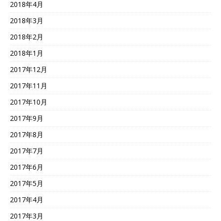
2018年4月
2018年3月
2018年2月
2018年1月
2017年12月
2017年11月
2017年10月
2017年9月
2017年8月
2017年7月
2017年6月
2017年5月
2017年4月
2017年3月