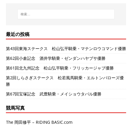
最近の投稿
第43回東海ステークス 松山弘平騎乗・マテンロウコマンド優勝
第62回小倉記念 酒井学騎乗・ゼンダンハヤブサ優勝
第61回北九州記念 松山弘平騎乗・フリッカージャブ優勝
第2回しらさぎステークス 松若風馬騎乗・エルトンバローズ優
勝
第67回宝塚記念 武豊騎乗・メイショウタバル優勝
競馬写真
The 岡田修平 – RIDING BASIC.com