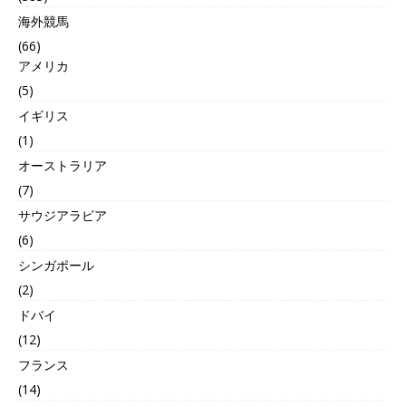
海外競馬
(66)
アメリカ
(5)
イギリス
(1)
オーストラリア
(7)
サウジアラビア
(6)
シンガポール
(2)
ドバイ
(12)
フランス
(14)