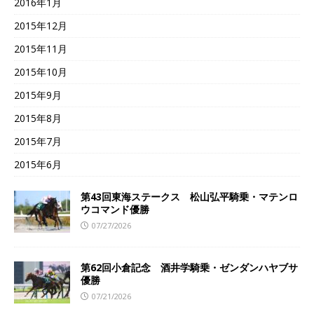
2016年1月
2015年12月
2015年11月
2015年10月
2015年9月
2015年8月
2015年7月
2015年6月
第43回東海ステークス 松山弘平騎乗・マテンロ
ウコマンド優勝
07/27/2026
第62回小倉記念 酒井学騎乗・ゼンダンハヤブサ
優勝
07/21/2026