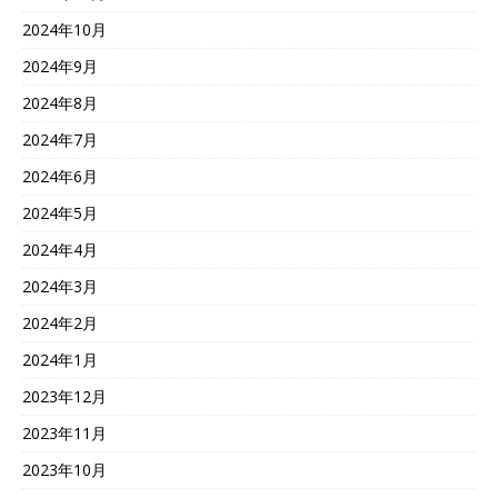
2024年10月
2024年9月
2024年8月
2024年7月
2024年6月
2024年5月
2024年4月
2024年3月
2024年2月
2024年1月
2023年12月
2023年11月
2023年10月