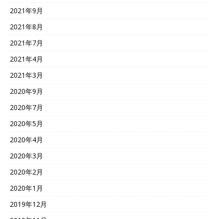
2021年9月
2021年8月
2021年7月
2021年4月
2021年3月
2020年9月
2020年7月
2020年5月
2020年4月
2020年3月
2020年2月
2020年1月
2019年12月