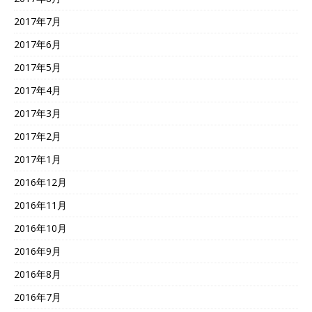
2017年7月
2017年6月
2017年5月
2017年4月
2017年3月
2017年2月
2017年1月
2016年12月
2016年11月
2016年10月
2016年9月
2016年8月
2016年7月