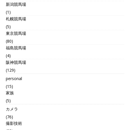
新潟競馬場
(1)
札幌競馬場
(5)
東京競馬場
(80)
福島競馬場
(4)
阪神競馬場
(129)
personal
(15)
家族
(5)
カメラ
(76)
撮影技術