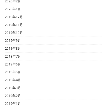
2020年2月
2020年1月
2019年12月
2019年11月
2019年10月
2019年9月
2019年8月
2019年7月
2019年6月
2019年5月
2019年4月
2019年3月
2019年2月
2019年1月