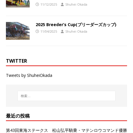
11/12/2025
Shuhei Okada
2025 Breeder’s Cup(ブリーダーズカップ)
11/04/2025
Shuhei Okada
TWITTER
Tweets by ShuheiOkada
最近の投稿
第43回東海ステークス 松山弘平騎乗・マテンロウコマンド優勝