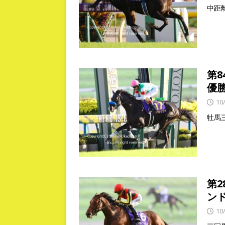
中距
第
優
10
牡馬
第
ン
10