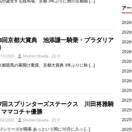
馬が誕生する競馬場、京都 3年ぶりに秋の京都開
[…]
アー
202
202
58回京都大賞典 池添謙一騎乗・プラダリア
202
勝
202
/11/2023
Shuhei Okada
0
202
京都競馬の幕開け重賞、京都大賞典 3年ぶりに秋
[…]
202
202
202
202
57回スプリンターズステークス 川田将雅騎
202
・ママコチャ優勝
202
/02/2023
Shuhei Okada
0
G1シリーズが開幕 あっという間に10月に入っ
[…]
202