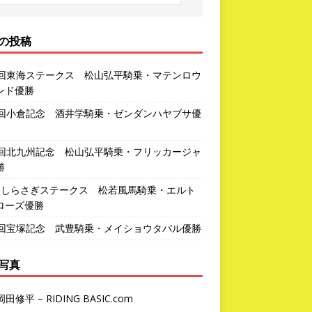
の投稿
3回東海ステークス 松山弘平騎乗・マテンロウ
ンド優勝
2回小倉記念 酒井学騎乗・ゼンダンハヤブサ優
1回北九州記念 松山弘平騎乗・フリッカージャ
勝
回しらさぎステークス 松若風馬騎乗・エルト
ローズ優勝
7回宝塚記念 武豊騎乗・メイショウタバル優勝
写真
岡田修平 – RIDING BASIC.com