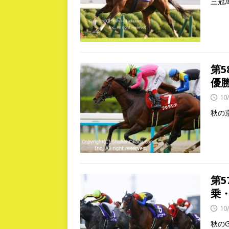
三冠
第
優
10
秋の
第
乗
10
秋の