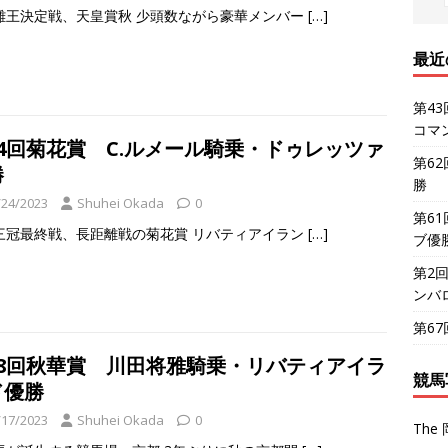
離王決定戦、天皇賞秋 少頭数ながら豪華メンバー
[…]
最近
第4
コマ
84回菊花賞 C.ルメール騎乗・ドゥレッツァ
第6
勝
勝
/24/2023
Shuhei Okada
0
第6
三冠最終戦、長距離戦の菊花賞 リバティアイラン
[…]
ブ優
第2
ンバ
第6
28回秋華賞 川田将雅騎乗・リバティアイラ
競馬
ド優勝
/17/2023
Shuhei Okada
0
The 