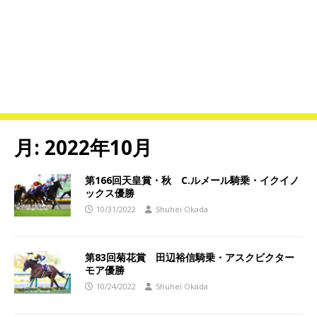
月:
2022年10月
第166回天皇賞・秋 C.ルメール騎乗・イクイノ
ックス優勝
10/31/2022
Shuhei Okada
第83回菊花賞 田辺裕信騎乗・アスクビクター
モア優勝
10/24/2022
Shuhei Okada