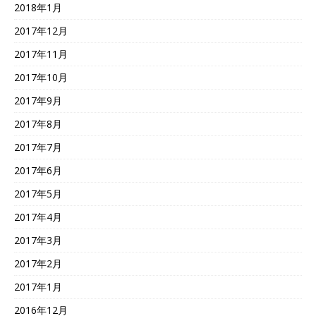
2018年1月
2017年12月
2017年11月
2017年10月
2017年9月
2017年8月
2017年7月
2017年6月
2017年5月
2017年4月
2017年3月
2017年2月
2017年1月
2016年12月