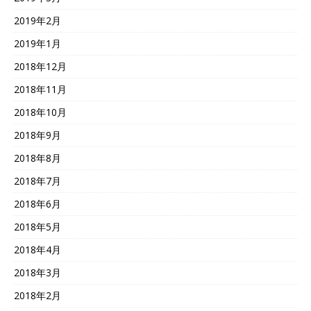
2019年2月
2019年1月
2018年12月
2018年11月
2018年10月
2018年9月
2018年8月
2018年7月
2018年6月
2018年5月
2018年4月
2018年3月
2018年2月