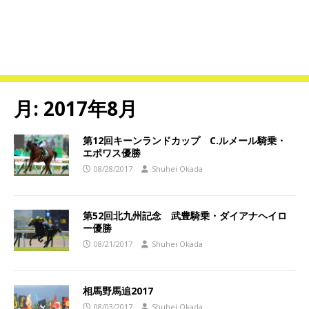
月:
2017年8月
第12回キーンランドカップ C.ルメール騎乗・
エポワス優勝
08/28/2017
Shuhei Okada
第52回北九州記念 武豊騎乗・ダイアナヘイロ
ー優勝
08/21/2017
Shuhei Okada
相馬野馬追2017
08/03/2017
Shuhei Okada