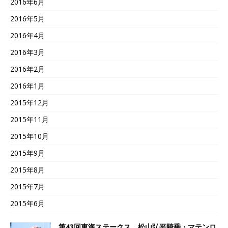
2016年6月
2016年5月
2016年4月
2016年3月
2016年2月
2016年1月
2015年12月
2015年11月
2015年10月
2015年9月
2015年8月
2015年7月
2015年6月
第43回東海ステークス 松山弘平騎乗・マテンロ