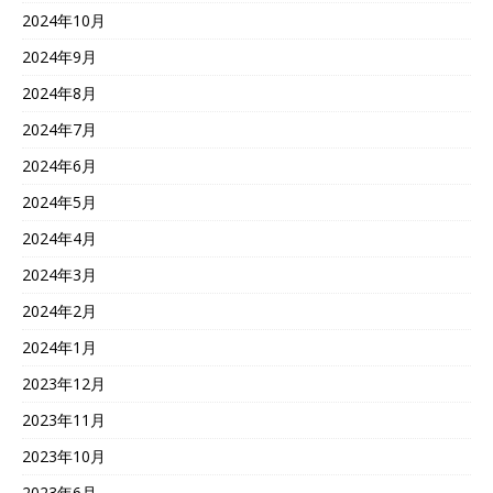
2024年10月
2024年9月
2024年8月
2024年7月
2024年6月
2024年5月
2024年4月
2024年3月
2024年2月
2024年1月
2023年12月
2023年11月
2023年10月
2023年6月