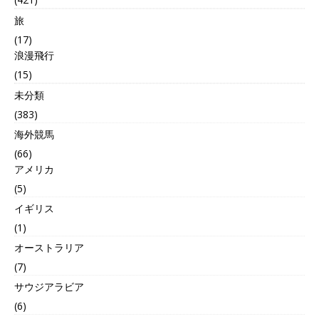
旅
(17)
浪漫飛行
(15)
未分類
(383)
海外競馬
(66)
アメリカ
(5)
イギリス
(1)
オーストラリア
(7)
サウジアラビア
(6)