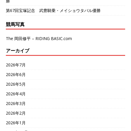
勝
第67回宝塚記念 武豊騎乗・メイショウタバル優勝
競馬写真
The 岡田修平 – RIDING BASIC.com
アーカイブ
2026年7月
2026年6月
2026年5月
2026年4月
2026年3月
2026年2月
2026年1月