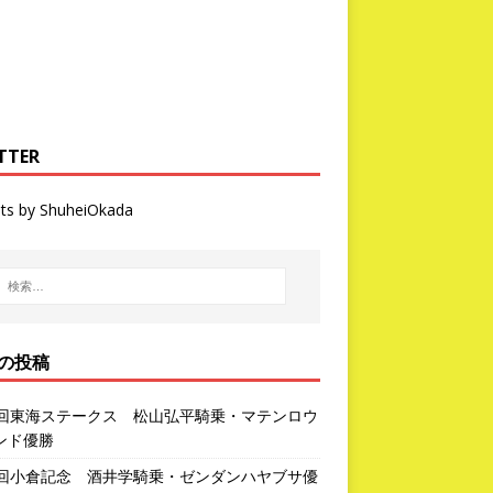
TTER
ts by ShuheiOkada
の投稿
3回東海ステークス 松山弘平騎乗・マテンロウ
ンド優勝
2回小倉記念 酒井学騎乗・ゼンダンハヤブサ優