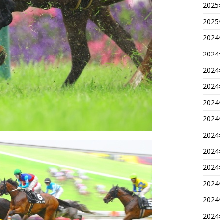
202
202
202
202
202
202
202
202
202
202
202
202
202
202