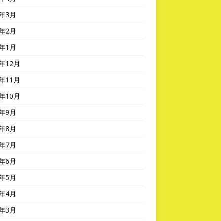
6年3月
6年2月
6年1月
5年12月
5年11月
5年10月
5年9月
5年8月
5年7月
5年6月
5年5月
5年4月
5年3月