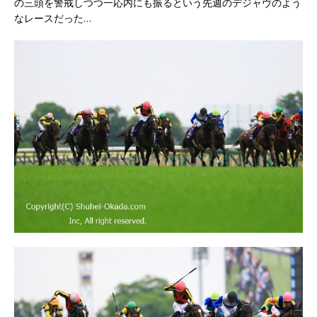
の三頭を警戒しつつ一応内にも振るという先週のデジャヴのよう
なレースだった…