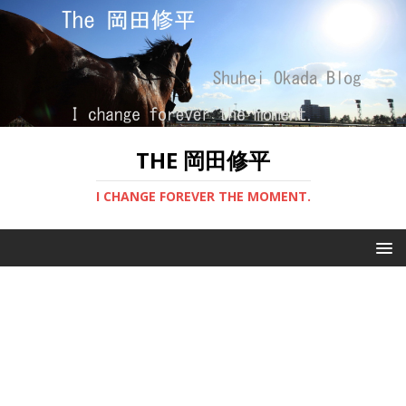
THE 岡田修平
I CHANGE FOREVER THE MOMENT.