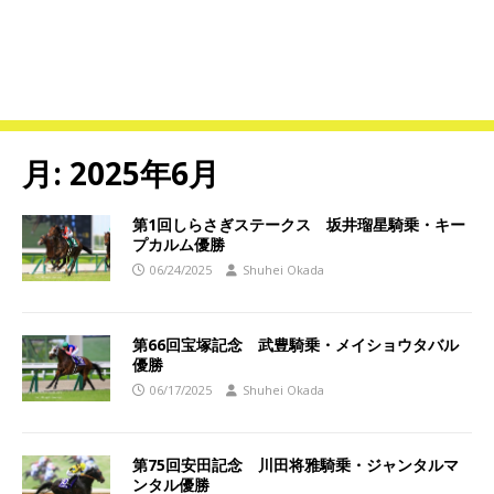
月:
2025年6月
第1回しらさぎステークス 坂井瑠星騎乗・キー
プカルム優勝
06/24/2025
Shuhei Okada
第66回宝塚記念 武豊騎乗・メイショウタバル
優勝
06/17/2025
Shuhei Okada
第75回安田記念 川田将雅騎乗・ジャンタルマ
ンタル優勝