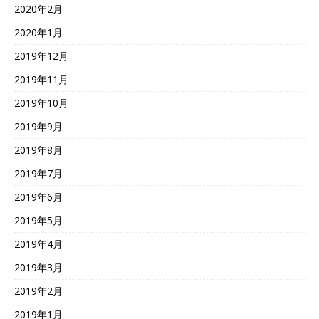
2020年2月
2020年1月
2019年12月
2019年11月
2019年10月
2019年9月
2019年8月
2019年7月
2019年6月
2019年5月
2019年4月
2019年3月
2019年2月
2019年1月