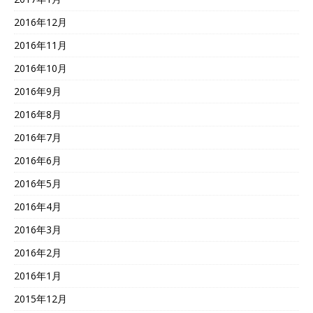
2016年12月
2016年11月
2016年10月
2016年9月
2016年8月
2016年7月
2016年6月
2016年5月
2016年4月
2016年3月
2016年2月
2016年1月
2015年12月