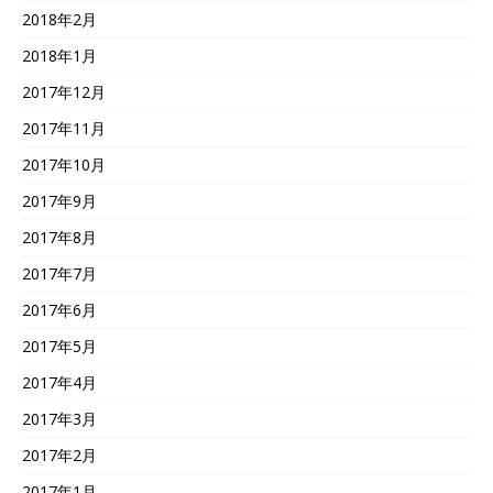
2018年2月
2018年1月
2017年12月
2017年11月
2017年10月
2017年9月
2017年8月
2017年7月
2017年6月
2017年5月
2017年4月
2017年3月
2017年2月
2017年1月