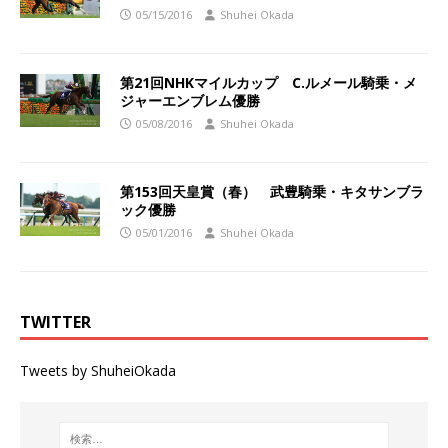
05/15/2016
Shuhei Okada
第21回NHKマイルカップ C.ルメール騎乗・メ
ジャーエンブレム優勝
05/08/2016
Shuhei Okada
第153回天皇賞（春） 武豊騎乗・キタサンブラ
ック優勝
05/01/2016
Shuhei Okada
TWITTER
Tweets by ShuheiOkada