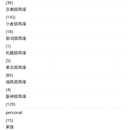
(36)
京都競馬場
(142)
小倉競馬場
(18)
新潟競馬場
(1)
札幌競馬場
(5)
東京競馬場
(80)
福島競馬場
(4)
阪神競馬場
(129)
personal
(15)
家族