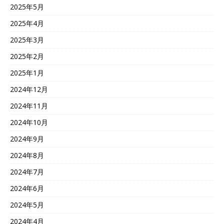
2025年5月
2025年4月
2025年3月
2025年2月
2025年1月
2024年12月
2024年11月
2024年10月
2024年9月
2024年8月
2024年7月
2024年6月
2024年5月
2024年4月