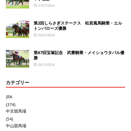
07/07/2026
第2回しらさぎステークス 松若風馬騎乗・エル
トンバローズ優勝
06/22/2026
第67回宝塚記念 武豊騎乗・メイショウタバル優
勝
06/15/2026
カテゴリー
JRA
(374)
中京競馬場
(54)
中山競馬場