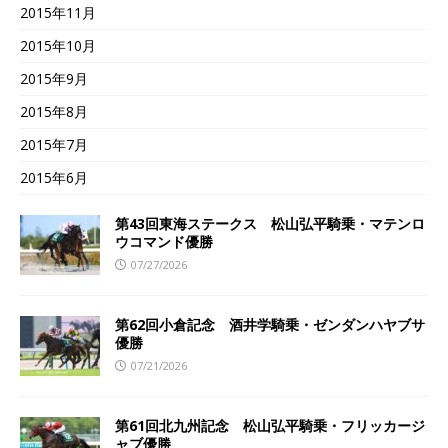
2015年11月
2015年10月
2015年9月
2015年8月
2015年7月
2015年6月
第43回東海ステークス 松山弘平騎乗・マテンロ
ウコマンド優勝
07/27/2026
第62回小倉記念 酒井学騎乗・ゼンダンハヤブサ
優勝
07/21/2026
第61回北九州記念 松山弘平騎乗・フリッカージ
ャブ優勝