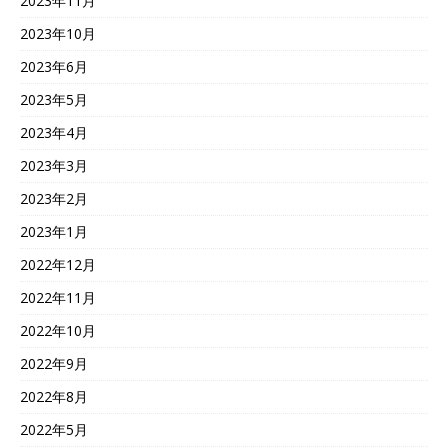
2023年11月
2023年10月
2023年6月
2023年5月
2023年4月
2023年3月
2023年2月
2023年1月
2022年12月
2022年11月
2022年10月
2022年9月
2022年8月
2022年5月