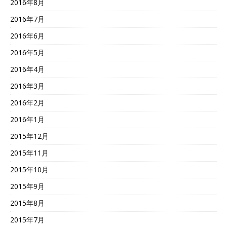
2016年8月
2016年7月
2016年6月
2016年5月
2016年4月
2016年3月
2016年2月
2016年1月
2015年12月
2015年11月
2015年10月
2015年9月
2015年8月
2015年7月