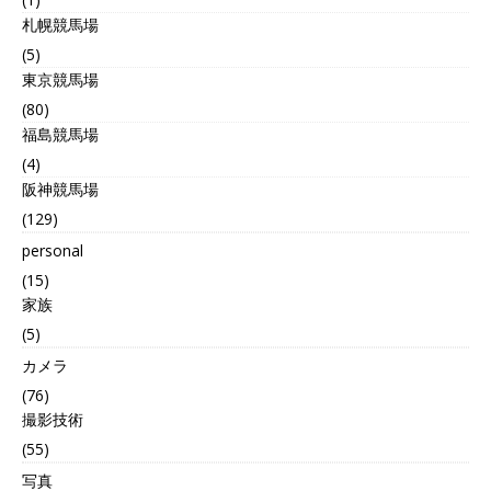
札幌競馬場
(5)
東京競馬場
(80)
福島競馬場
(4)
阪神競馬場
(129)
personal
(15)
家族
(5)
カメラ
(76)
撮影技術
(55)
写真