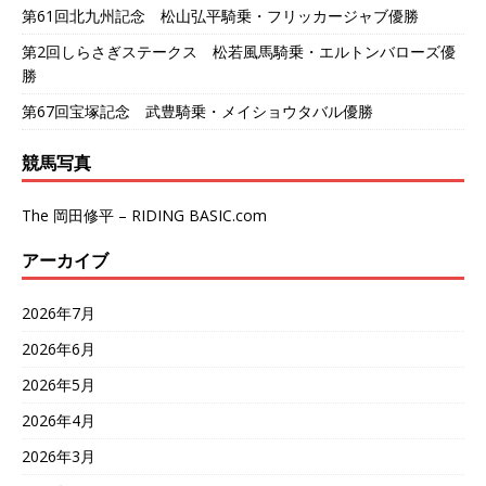
第61回北九州記念 松山弘平騎乗・フリッカージャブ優勝
第2回しらさぎステークス 松若風馬騎乗・エルトンバローズ優
勝
第67回宝塚記念 武豊騎乗・メイショウタバル優勝
競馬写真
The 岡田修平 – RIDING BASIC.com
アーカイブ
2026年7月
2026年6月
2026年5月
2026年4月
2026年3月