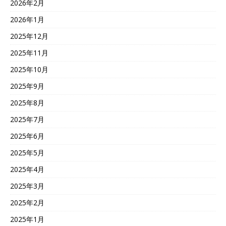
2026年2月
2026年1月
2025年12月
2025年11月
2025年10月
2025年9月
2025年8月
2025年7月
2025年6月
2025年5月
2025年4月
2025年3月
2025年2月
2025年1月