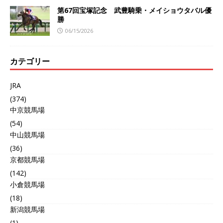
第67回宝塚記念 武豊騎乗・メイショウタバル優
勝
06/15/2026
カテゴリー
JRA
(374)
中京競馬場
(54)
中山競馬場
(36)
京都競馬場
(142)
小倉競馬場
(18)
新潟競馬場
(1)