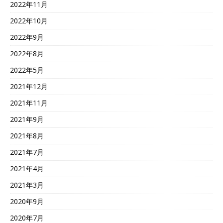
2022年11月
2022年10月
2022年9月
2022年8月
2022年5月
2021年12月
2021年11月
2021年9月
2021年8月
2021年7月
2021年4月
2021年3月
2020年9月
2020年7月