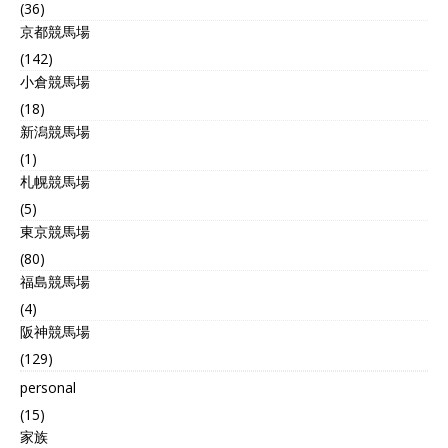
(36)
京都競馬場
(142)
小倉競馬場
(18)
新潟競馬場
(1)
札幌競馬場
(5)
東京競馬場
(80)
福島競馬場
(4)
阪神競馬場
(129)
personal
(15)
家族