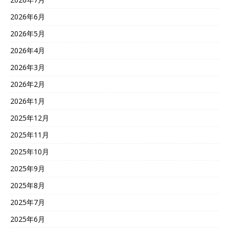
2026年6月
2026年5月
2026年4月
2026年3月
2026年2月
2026年1月
2025年12月
2025年11月
2025年10月
2025年9月
2025年8月
2025年7月
2025年6月