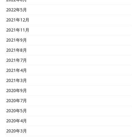
2022年5月
2021年12月
2021年11月
2021年9月
2021年8月
2021年7月
2021年4月
2021年3月
2020年9月
2020年7月
2020年5月
2020年4月
2020年3月