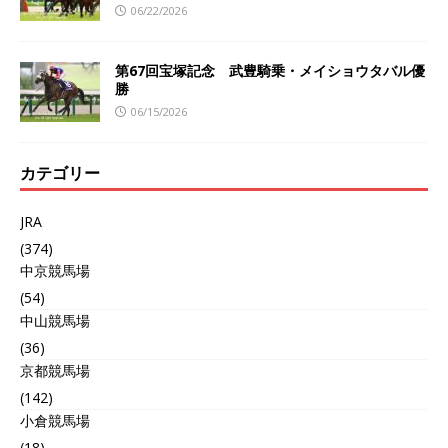
06/22/2026
第67回宝塚記念 武豊騎乗・メイショウタバル優
勝
06/15/2026
カテゴリー
JRA
(374)
中京競馬場
(54)
中山競馬場
(36)
京都競馬場
(142)
小倉競馬場
(18)