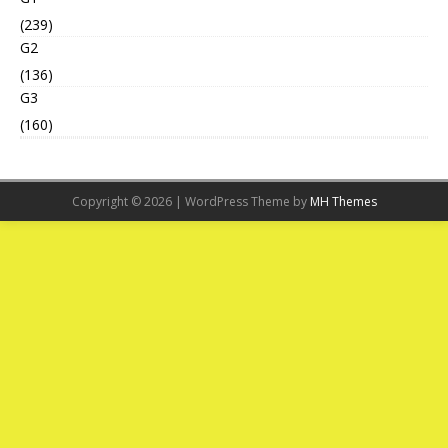
(239)
G2
(136)
G3
(160)
Copyright © 2026 | WordPress Theme by
MH Themes