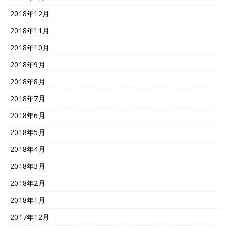
2018年12月
2018年11月
2018年10月
2018年9月
2018年8月
2018年7月
2018年6月
2018年5月
2018年4月
2018年3月
2018年2月
2018年1月
2017年12月