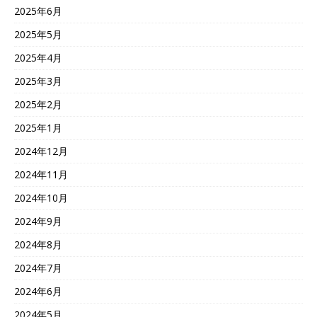
2025年6月
2025年5月
2025年4月
2025年3月
2025年2月
2025年1月
2024年12月
2024年11月
2024年10月
2024年9月
2024年8月
2024年7月
2024年6月
2024年5月