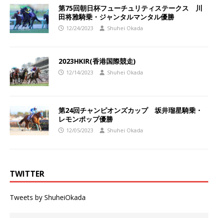
第75回朝日杯フューチュリティステークス 川
田将雅騎乗・ジャンタルマンタル優勝
12/24/2023
Shuhei Okada
2023HKIR(香港国際競走)
12/14/2023
Shuhei Okada
第24回チャンピオンズカップ 坂井瑠星騎乗・
レモンポップ優勝
12/05/2023
Shuhei Okada
TWITTER
Tweets by ShuheiOkada