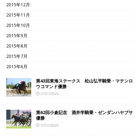
2015年12月
2015年11月
2015年10月
2015年9月
2015年8月
2015年7月
2015年6月
第43回東海ステークス 松山弘平騎乗・マテンロ
ウコマンド優勝
07/27/2026
第62回小倉記念 酒井学騎乗・ゼンダンハヤブサ
優勝
07/21/2026