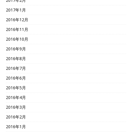
2017年2月
2017年1月
2016年12月
2016年11月
2016年10月
2016年9月
2016年8月
2016年7月
2016年6月
2016年5月
2016年4月
2016年3月
2016年2月
2016年1月