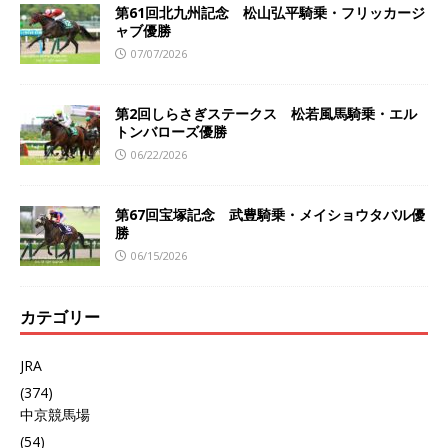
第61回北九州記念 松山弘平騎乗・フリッカージ
ャブ優勝
07/07/2026
第2回しらさぎステークス 松若風馬騎乗・エル
トンバローズ優勝
06/22/2026
第67回宝塚記念 武豊騎乗・メイショウタバル優
勝
06/15/2026
カテゴリー
JRA
(374)
中京競馬場
(54)