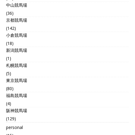
中山競馬場
(36)
京都競馬場
(142)
小倉競馬場
(18)
新潟競馬場
(1)
札幌競馬場
(5)
東京競馬場
(80)
福島競馬場
(4)
阪神競馬場
(129)
personal