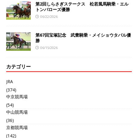
第2回しらさぎステークス 松若風馬騎乗・エル
トンバローズ優勝
06/22/2026
第67回宝塚記念 武豊騎乗・メイショウタバル優
勝
06/15/2026
カテゴリー
JRA
(374)
中京競馬場
(54)
中山競馬場
(36)
京都競馬場
(142)