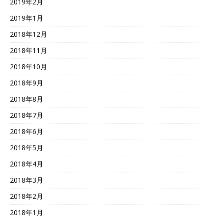
2019年2月
2019年1月
2018年12月
2018年11月
2018年10月
2018年9月
2018年8月
2018年7月
2018年6月
2018年5月
2018年4月
2018年3月
2018年2月
2018年1月