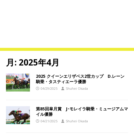
月:
2025年4月
2025 クイーンエリザベス2世カップ D.レーン
騎乗・タスティエーラ優勝
04/29/2025
Shuhei Okada
第85回皐月賞 J･モレイラ騎乗・ミュージアムマ
イル優勝
04/21/2025
Shuhei Okada