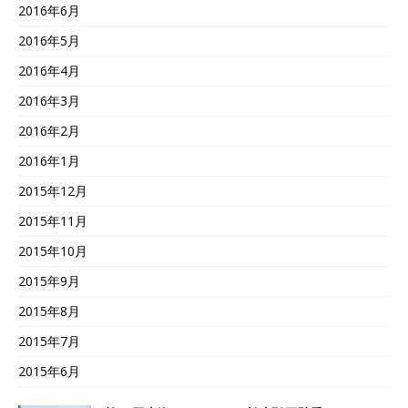
2016年6月
2016年5月
2016年4月
2016年3月
2016年2月
2016年1月
2015年12月
2015年11月
2015年10月
2015年9月
2015年8月
2015年7月
2015年6月