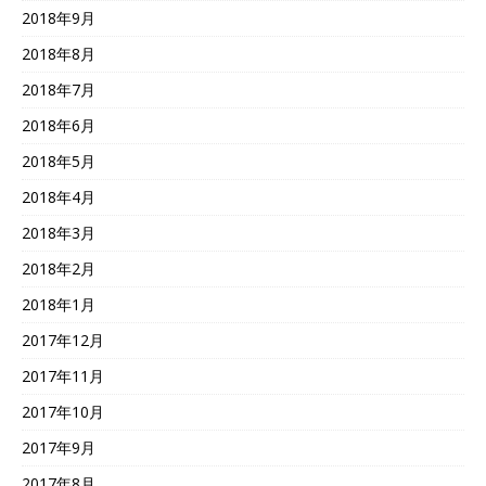
2018年9月
2018年8月
2018年7月
2018年6月
2018年5月
2018年4月
2018年3月
2018年2月
2018年1月
2017年12月
2017年11月
2017年10月
2017年9月
2017年8月