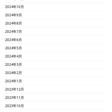
2024年10月
2024年9月
2024年8月
2024年7月
2024年6月
2024年5月
2024年4月
2024年3月
2024年2月
2024年1月
2023年12月
2023年11月
2023年10月