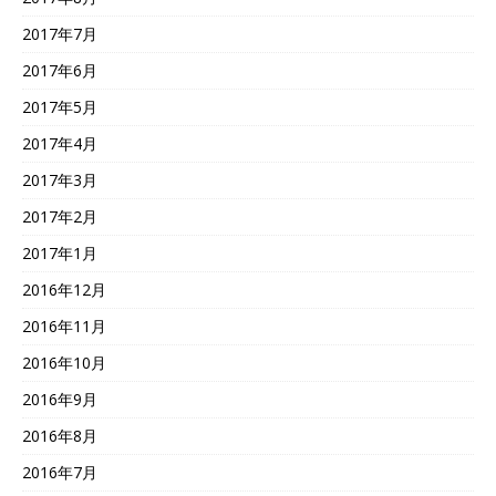
2017年7月
2017年6月
2017年5月
2017年4月
2017年3月
2017年2月
2017年1月
2016年12月
2016年11月
2016年10月
2016年9月
2016年8月
2016年7月