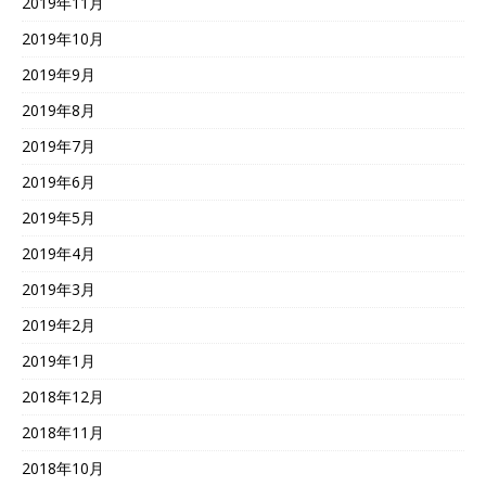
2019年11月
2019年10月
2019年9月
2019年8月
2019年7月
2019年6月
2019年5月
2019年4月
2019年3月
2019年2月
2019年1月
2018年12月
2018年11月
2018年10月