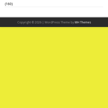
(160)
Copyright © 2026 | WordPress Theme by
MH Themes