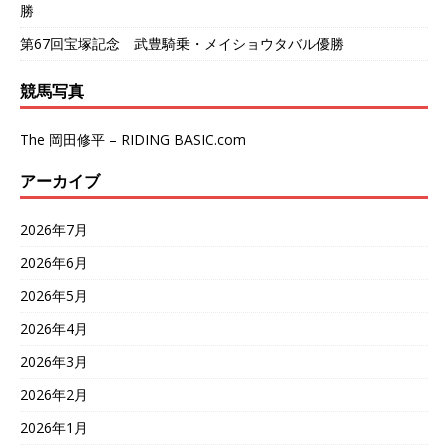
勝
第67回宝塚記念 武豊騎乗・メイショウタバル優勝
競馬写真
The 岡田修平 – RIDING BASIC.com
アーカイブ
2026年7月
2026年6月
2026年5月
2026年4月
2026年3月
2026年2月
2026年1月