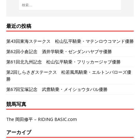
最近の投稿
第43回東海ステークス 松山弘平騎乗・マテンロウコマンド優勝
第62回小倉記念 酒井学騎乗・ゼンダンハヤブサ優勝
第61回北九州記念 松山弘平騎乗・フリッカージャブ優勝
第2回しらさぎステークス 松若風馬騎乗・エルトンバローズ優
勝
第67回宝塚記念 武豊騎乗・メイショウタバル優勝
競馬写真
The 岡田修平 – RIDING BASIC.com
アーカイブ