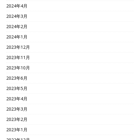
2024年4月
2024年3月
2024年2月
2024年1月
2023年12月
2023年11月
2023年10月
2023年6月
2023年5月
2023年4月
2023年3月
2023年2月
2023年1月
2022年12月