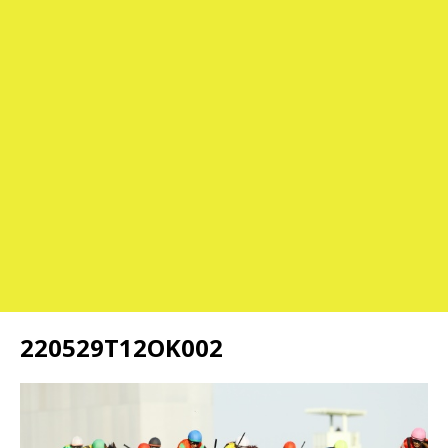
220529T12OK002