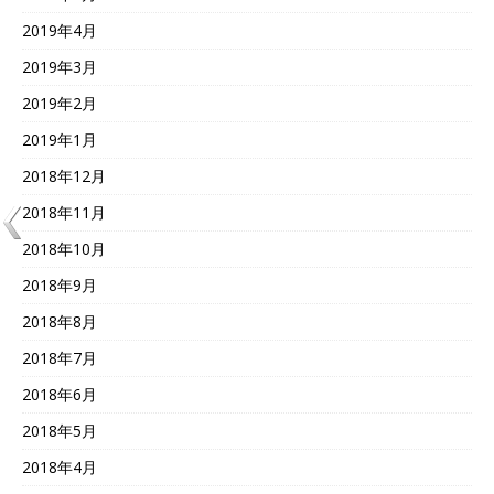
2019年4月
2019年3月
2019年2月
2019年1月
2018年12月
2018年11月
2018年10月
2018年9月
2018年8月
2018年7月
2018年6月
2018年5月
2018年4月