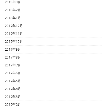
2018年3月
2018年2月
2018年1月
2017年12月
2017年11月
2017年10月
2017年9月
2017年8月
2017年7月
2017年6月
2017年5月
2017年4月
2017年3月
2017年2月