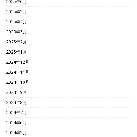
2025年6月
2025年5月
2025年4月
2025年3月
2025年2月
2025年1月
2024年12月
2024年11月
2024年10月
2024年9月
2024年8月
2024年7月
2024年6月
2024年5月