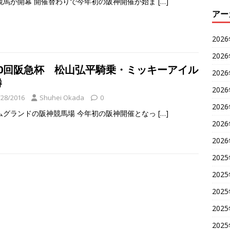
競馬が開幕 開催替わりで今年初の阪神開催が始ま
[…]
アー
202
202
60回阪急杯 松山弘平騎乗・ミッキーアイル
202
勝
202
/28/2016
Shuhei Okada
0
202
ムグランドの阪神競馬場 今年初の阪神開催となっ
[…]
202
202
202
202
202
202
202