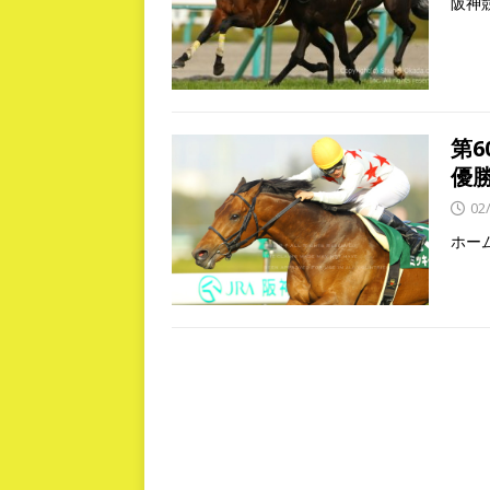
阪神
第
優
02
ホー