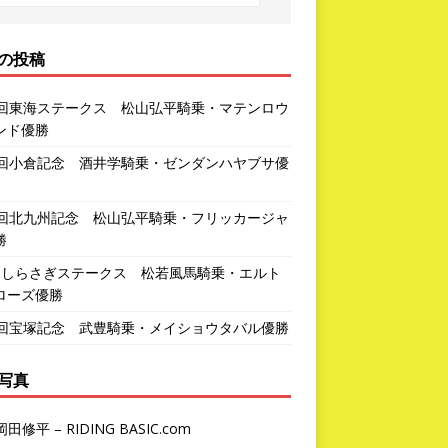
の投稿
3回東海ステークス 松山弘平騎乗・マテンロウ
ンド優勝
2回小倉記念 酒井学騎乗・ゼンダンハヤブサ優
1回北九州記念 松山弘平騎乗・フリッカージャ
勝
回しらさぎステークス 松若風馬騎乗・エルト
ローズ優勝
7回宝塚記念 武豊騎乗・メイショウタバル優勝
写真
岡田修平 – RIDING BASIC.com