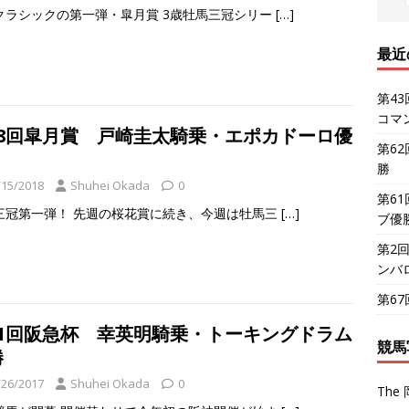
クラシックの第一弾・皐月賞 3歳牡馬三冠シリー
[…]
最近
第4
コマ
78回皐月賞 戸崎圭太騎乗・エポカドーロ優
第6
勝
/15/2018
Shuhei Okada
0
第6
三冠第一弾！ 先週の桜花賞に続き、今週は牡馬三
[…]
ブ優
第2
ンバ
第6
61回阪急杯 幸英明騎乗・トーキングドラム
競馬
勝
/26/2017
Shuhei Okada
0
The 