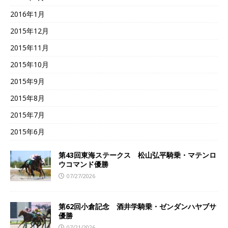
2016年1月
2015年12月
2015年11月
2015年10月
2015年9月
2015年8月
2015年7月
2015年6月
第43回東海ステークス 松山弘平騎乗・マテンロ
ウコマンド優勝
07/27/2026
第62回小倉記念 酒井学騎乗・ゼンダンハヤブサ
優勝
07/21/2026