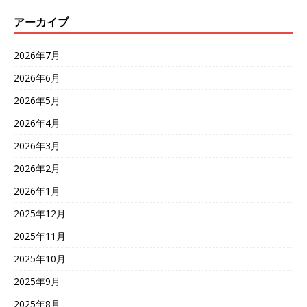
アーカイブ
2026年7月
2026年6月
2026年5月
2026年4月
2026年3月
2026年2月
2026年1月
2025年12月
2025年11月
2025年10月
2025年9月
2025年8月