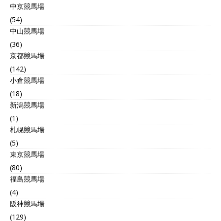
中京競馬場
(54)
中山競馬場
(36)
京都競馬場
(142)
小倉競馬場
(18)
新潟競馬場
(1)
札幌競馬場
(5)
東京競馬場
(80)
福島競馬場
(4)
阪神競馬場
(129)