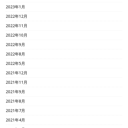
2023年1月
2022年12月
2022年11月
2022年10月
2022年9月
2022年8月
2022年5月
2021年12月
2021年11月
2021年9月
2021年8月
2021年7月
2021年4月