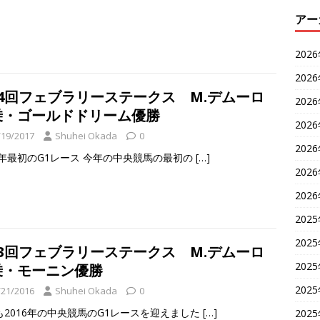
アー
202
202
34回フェブラリーステークス M.デムーロ
202
乗・ゴールドドリーム優勝
202
/19/2017
Shuhei Okada
0
202
17年最初のG1レース 今年の中央競馬の最初の
[…]
202
202
202
202
33回フェブラリーステークス M.デムーロ
202
乗・モーニン優勝
202
/21/2016
Shuhei Okada
0
も2016年の中央競馬のG1レースを迎えました
[…]
202