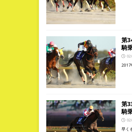
第
騎
02
20
第
騎
02
早く