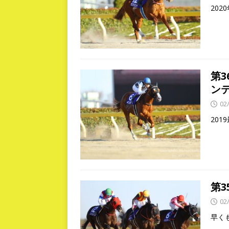
20
第
ン
02
20
第
02
早く