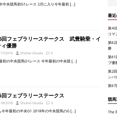
20年中央競馬初G1レース 2月に入り今年最初
[…]
最近
第4
コマ
36回フェブラリーステークス 武豊騎乗・イ
第6
ティ優勝
勝
/17/2019
Shuhei Okada
0
第6
19最初の中央競馬G1レース 今年最初の中央競
[…]
ブ優
第2
ンバ
第6
35回フェブラリーステークス
競馬
/18/2018
Shuhei Okada
0
も今年最初の中央G1 2018年の中央競馬のG
[…]
The 