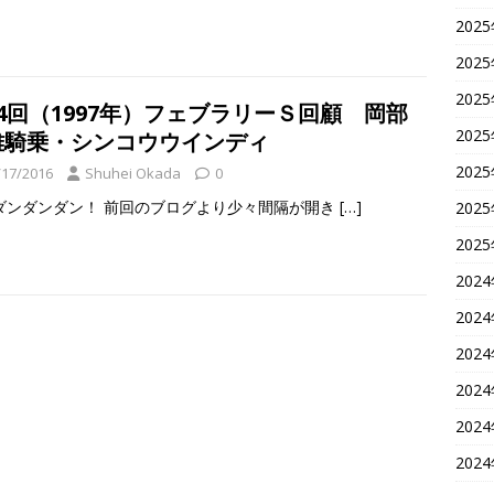
202
202
202
4回（1997年）フェブラリーＳ回顧 岡部
202
雄騎乗・シンコウウインディ
202
/17/2016
Shuhei Okada
0
ダンダンダン！ 前回のブログより少々間隔が開き
[…]
202
202
202
202
202
202
202
202