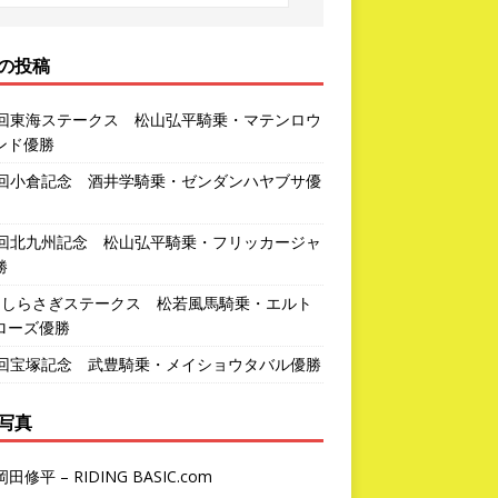
の投稿
3回東海ステークス 松山弘平騎乗・マテンロウ
ンド優勝
2回小倉記念 酒井学騎乗・ゼンダンハヤブサ優
1回北九州記念 松山弘平騎乗・フリッカージャ
勝
回しらさぎステークス 松若風馬騎乗・エルト
ローズ優勝
7回宝塚記念 武豊騎乗・メイショウタバル優勝
写真
岡田修平 – RIDING BASIC.com