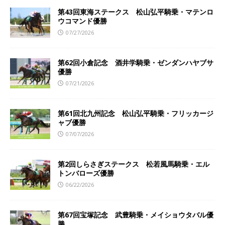
第43回東海ステークス 松山弘平騎乗・マテンロ
ウコマンド優勝
07/27/2026
第62回小倉記念 酒井学騎乗・ゼンダンハヤブサ
優勝
07/21/2026
第61回北九州記念 松山弘平騎乗・フリッカージ
ャブ優勝
07/07/2026
第2回しらさぎステークス 松若風馬騎乗・エル
トンバローズ優勝
06/22/2026
第67回宝塚記念 武豊騎乗・メイショウタバル優
勝