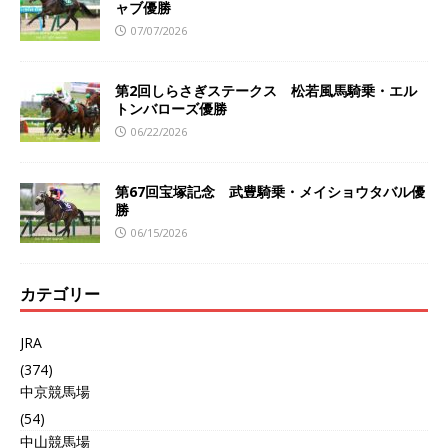
ャブ優勝
07/07/2026
第2回しらさぎステークス 松若風馬騎乗・エル
トンバローズ優勝
06/22/2026
第67回宝塚記念 武豊騎乗・メイショウタバル優
勝
06/15/2026
カテゴリー
JRA
(374)
中京競馬場
(54)
中山競馬場