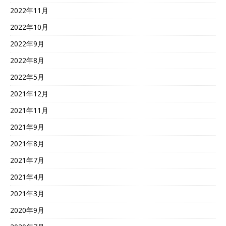
2022年11月
2022年10月
2022年9月
2022年8月
2022年5月
2021年12月
2021年11月
2021年9月
2021年8月
2021年7月
2021年4月
2021年3月
2020年9月