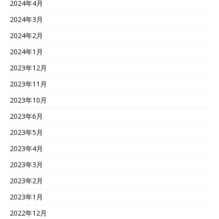
2024年4月
2024年3月
2024年2月
2024年1月
2023年12月
2023年11月
2023年10月
2023年6月
2023年5月
2023年4月
2023年3月
2023年2月
2023年1月
2022年12月