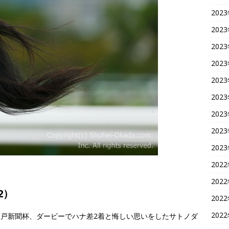
202
202
202
202
202
202
202
202
202
202
202
2）
202
202
回神戸新聞杯、ダービーでハナ差2着と悔しい思いをしたサトノダ