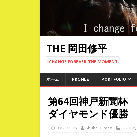
THE 岡田修平
I CHANGE FOREVER THE MOMENT.
ホーム
PROFILE
PORTFOLIO
第64回神戸新聞杯
ダイヤモンド優勝
09/25/2016
Shuhei Okada
G2
,
JRA
,