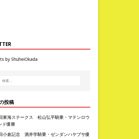
TTER
ts by ShuheiOkada
の投稿
3回東海ステークス 松山弘平騎乗・マテンロウ
ンド優勝
2回小倉記念 酒井学騎乗・ゼンダンハヤブサ優