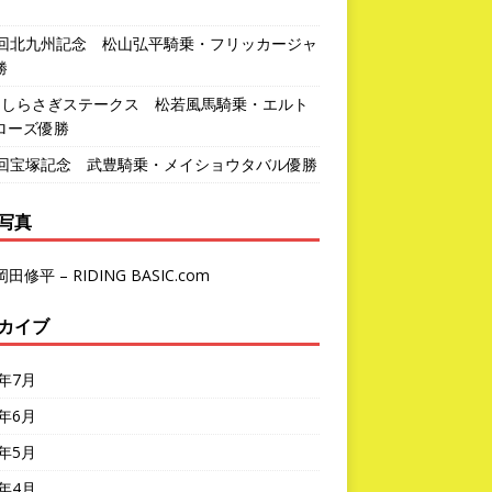
1回北九州記念 松山弘平騎乗・フリッカージャ
勝
回しらさぎステークス 松若風馬騎乗・エルト
ローズ優勝
7回宝塚記念 武豊騎乗・メイショウタバル優勝
写真
岡田修平 – RIDING BASIC.com
カイブ
6年7月
6年6月
6年5月
6年4月