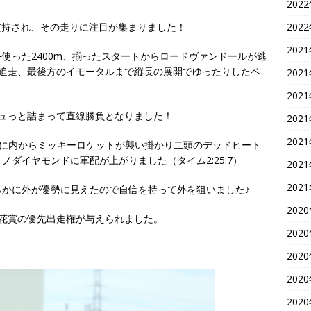
202
に支持され、その走りに注目が集まりました！
202
202
使った2400m、揃ったスタートからロードヴァンドールが逃
を追走、最後方のイモータルまで縦長の展開でゆったりしたペ
202
202
ュっと詰まって直線勝負となりました！
202
202
ドに内からミッキーロケットが襲い掛かり二頭のデッドヒート
ダイヤモンドに軍配が上がりました（タイム2:25.7）
202
202
かに外が優勢に見えたので自信を持って外を狙いました♪
202
菊花賞の優先出走権が与えられました。
202
202
202
202