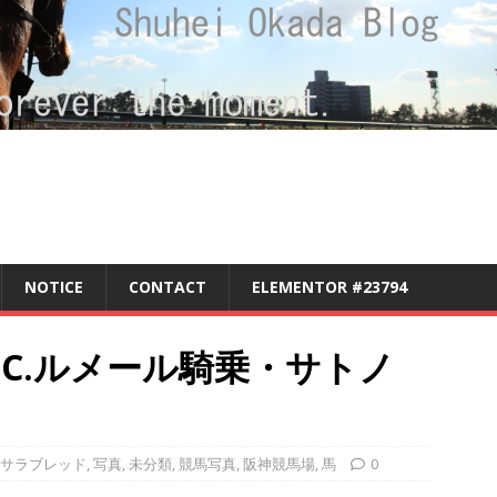
NOTICE
CONTACT
ELEMENTOR #23794
 C.ルメール騎乗・サトノ
サラブレッド
,
写真
,
未分類
,
競馬写真
,
阪神競馬場
,
馬
0