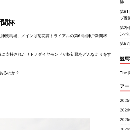
勝
第6
ブ優
新聞杯
第2
ンバ
神競馬場、メインは菊花賞トライアルの第64回神戸新聞杯
第6
気に支持されたサトノダイヤモンドが秋初戦をどんな走りをす
競馬
あるのか？
The 
アー
。
202
202
202
202