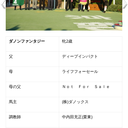
ダノンファンタジー
牝2歳
父
ディープインパクト
母
ライフフォーセール
母の父
Ｎｏｔ Ｆｏｒ Ｓａｌｅ
馬主
(株)ダノックス
調教師
中内田充正(栗東)