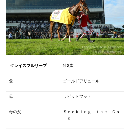
グレイスフルリープ
牡8歳
父
ゴールドアリュール
母
ラビットフット
母の父
Ｓｅｅｋｉｎｇ ｔｈｅ Ｇｏ
ｌｄ