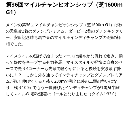
第36回マイルチャンピオンシップ（芝1600m
G1）
メインの第36回マイルチャンピオンシップ（芝1600m G1）は秋
の天皇賞2着のダノンプレミアム、ダービー2着のダノンキングリ
ー、安田記念勝ち馬で春のマイル王インディチャンプの3強の様
相でした。
マイスタイルの逃げで始まったレースは緩やかな流れで進み、揃
って好位をキープする有力各馬、マイスタイルが軽快に自身のペ
ースで走り4コーナーも先頭で軽やかに回ると後続を突き放す勢
いに！？ しかし外を通ってインディチャンプとダノンプレミア
ムが鋭く伸びてくると残り200mで完全に外の二頭の争いにな
り、残り100mでもう一度伸びたインディチャンプが1馬身半離
してマイルG1春秋連覇のゴールとなりました（タイム1:33.0）