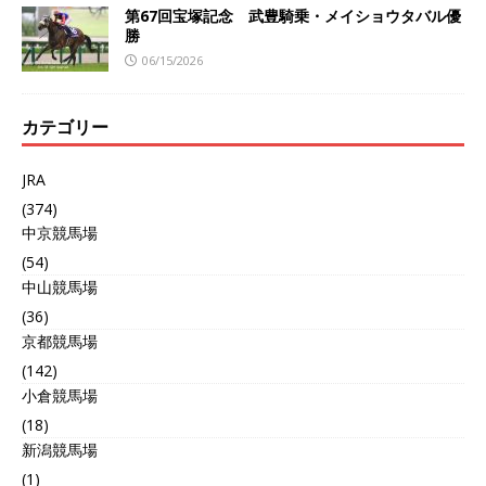
第67回宝塚記念 武豊騎乗・メイショウタバル優
勝
06/15/2026
カテゴリー
JRA
(374)
中京競馬場
(54)
中山競馬場
(36)
京都競馬場
(142)
小倉競馬場
(18)
新潟競馬場
(1)