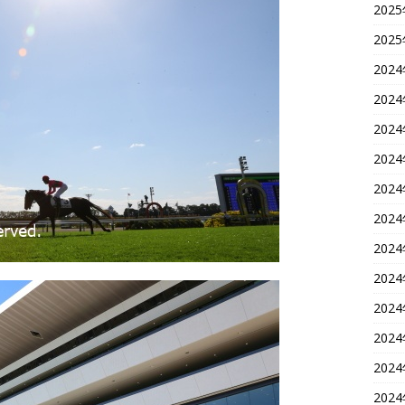
202
202
202
202
202
202
202
202
202
202
202
202
202
202