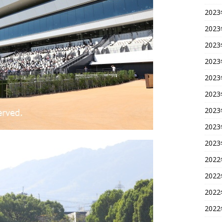
202
202
202
202
202
202
202
202
202
202
202
202
202