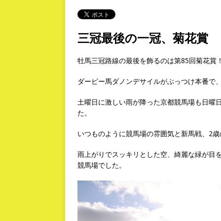
三冠最後の一冠、菊花賞
牡馬三冠路線の最後を飾るのは第85回菊花賞
ダービー馬ダノンデサイルがぶっつけ本番で
土曜日に激しい雨が降った京都競馬場も日曜
た。
いつものように競馬場の雰囲気と新馬戦、2歳
雨上がりでスッキリとした空、綺麗な緑が目
競馬場でした。