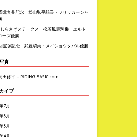
1回北九州記念 松山弘平騎乗・フリッカージャ
勝
回しらさぎステークス 松若風馬騎乗・エルト
ローズ優勝
7回宝塚記念 武豊騎乗・メイショウタバル優勝
写真
岡田修平 – RIDING BASIC.com
カイブ
6年7月
6年6月
6年5月
6年4月