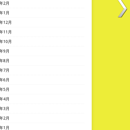
5年2月
5年1月
4年12月
4年11月
4年10月
4年9月
4年8月
4年7月
4年6月
4年5月
4年4月
4年3月
4年2月
4年1月