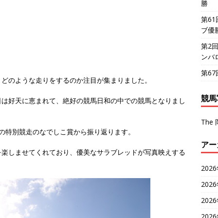
勝
第6
ブ優
第2
ンバ
！
第6
、どのような走りをするのか注目が集まりました。
競馬
日は好天に恵まれて、絶好の競馬日和の中での競馬となりまし
The 
の特別競走のなでしこ賞から振り返ります。
アー
を楽しませてくれており、優美なサラブレッドが写真映えする
202
202
202
202