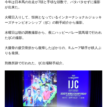
今年は日本馬の出走が7頭と手頃な頭数で、バタバタせずに撮影
が出来た。
火曜日入りして、恒例となっているインターナショナルジョッキ
ーズチャンピオンシップ（IJC）の騎手紹介から撮影。
水曜日は朝の調教撮影から、夜にハッピーバレー競馬場で行われ
たIJCの撮影。
大腿骨の疲労骨折から復帰したばかりの、R.ムーア騎手が鉄人ぶ
りを発揮。
刑務所跡で行われた、IJC出場騎手紹介。