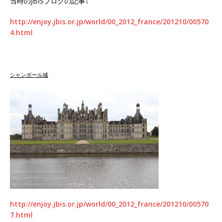
当時のJBISブログの記事↓
http://enjoy.jbis.or.jp/world/00_2012_france/201210/00570
4.html
シャンボール城
http://enjoy.jbis.or.jp/world/00_2012_france/201210/00570
7.html