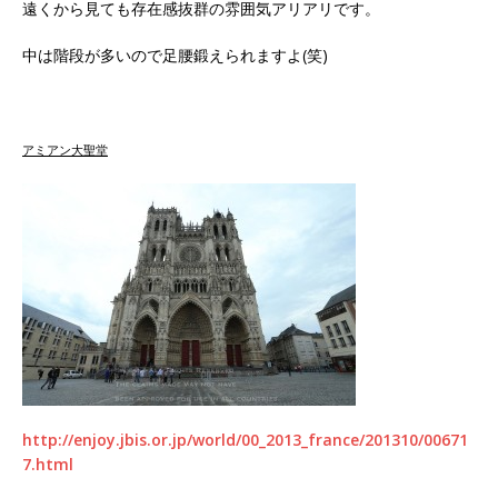
遠くから見ても存在感抜群の雰囲気アリアリです。
中は階段が多いので足腰鍛えられますよ(笑)
アミアン大聖堂
http://enjoy.jbis.or.jp/world/00_2013_france/201310/00671
7.html