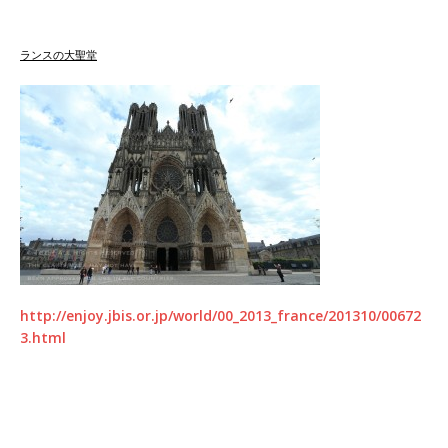
ランスの大聖堂
http://enjoy.jbis.or.jp/world/00_2013_france/201310/00672
3.html