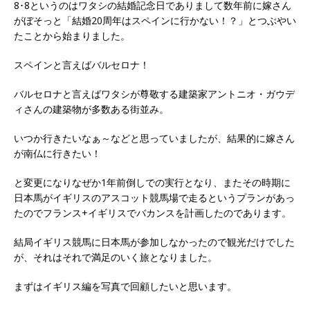
8･8というのはワタシの結婚記念日でありまして数年前に嫁さん
がぼそっと「結婚20周年はスペインに行かない！？」とつぶやい
たことから始まりました。
スペインと言えばバルセロナ！
バルセロナと言えばワタシが尊敬する建築家アントニオ・ガウデ
ィさんの建築物が多数ある街並み。
いつか行きたいなぁ～などと思っていましたが、結果的に嫁さん
が南仏に行きたい！
と変更になりなぜか1年前倒しでの実行となり、またその時期に
日本馬がイギリスのアスコット競馬場で走るというプランがあっ
たのでフランス+イギリスでバカンスを計画したのであります。
結局イギリス競馬に日本馬が参加しなかったので観光だけでした
が、それはそれで満足のいく旅となりました。
まずはイギリス編を写真で回顧したいと思います。