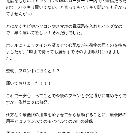
電話をもらい（ミッションの車のローターリー内での着信だった
ので、ハッキリ聞いてない。と言ってもハッキリ聞いても分かっ
てませんが…）
とにかくナビやパソコンやスマホの電源系を入れたバッグなの
で、早く届いて欲しい！それだけでした。
ホテルにチェックインを済ませて心配ながら荷物の届くのを待ち
ましたが、1時まで待っても届かずでそのまま眠りにつきまし
た…
翌朝、フロントに行くと！？
届いておりました！！！
これで一安心！ってことで今後のプランも予定通りに進めそうで
すが、依然コタは熱発。
仕方なく最低限の用事を済ませてから移動することに、最低限の
用事とはフランスでのモバイルでのWiFiの確保！