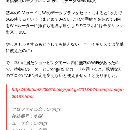
通信会社の最大手のOrangeにてデータSIMの購入。
基本のSIMカードに3Gのデータプランをセットにすると1ヶ月で
5GB使えるという（まとめて34.9€）これで手続きを進めてSIM
をWiFiルーターに挿すも電波は拾うもののスマホにはテザリング
出来ません…
やっさもっさするもどうしても使えない！？（イギリスでは簡単
に使えたのに）
で、幸いに居たショッピングモール内に無料のWiFiがあったの
で、持参のルーターとOrangのSIMカードを調べると、親切な方
のブログにAPN設定を変えないと使えません！とありました。
http://tabitabi2400016.blogspot.jp/2013/07/orangesimapn
20137.html
プロファイル名：Orange
接続番号：空欄
ユーザ名：Orange