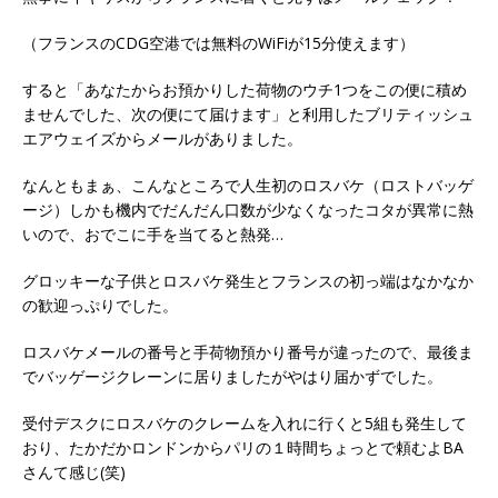
（フランスのCDG空港では無料のWiFiが15分使えます）
すると「あなたからお預かりした荷物のウチ1つをこの便に積め
ませんでした、次の便にて届けます」と利用したブリティッシュ
エアウェイズからメールがありました。
なんともまぁ、こんなところで人生初のロスバケ（ロストバッゲ
ージ）しかも機内でだんだん口数が少なくなったコタが異常に熱
いので、おでこに手を当てると熱発…
グロッキーな子供とロスバケ発生とフランスの初っ端はなかなか
の歓迎っぷりでした。
ロスバケメールの番号と手荷物預かり番号が違ったので、最後ま
でバッゲージクレーンに居りましたがやはり届かずでした。
受付デスクにロスバケのクレームを入れに行くと5組も発生して
おり、たかだかロンドンからパリの１時間ちょっとで頼むよBA
さんて感じ(笑)