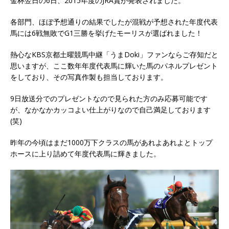
金杯翌日の6日、2015年度のJRA賞が発表されました。
各部門、ほぼ予想通りの結果でしたが混戦が予想された年度代表
馬には6戦無敗でG1三勝を挙げたモーリスが選ばれました！
熱心なKBS京都土曜競馬中継「うまDoki」ファンならご存知だと
思いますが、ここ数年年度代表馬に輝いた馬のパネルプレゼント
をしており、その写真作製も担当しております。
9日放送分でのプレゼントなので見られた方のみ応募可能です
が、なかなかカッコよい仕上がりなので自己満足しております
(笑)
昨年の今頃はまだ1000万下クラスの馬があれよあれよとトップ
ホースに上り詰めて年度代表馬に輝きました。