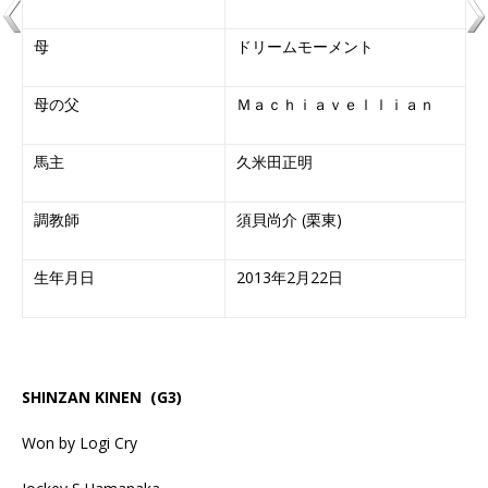
母
ドリームモーメント
母の父
Ｍａｃｈｉａｖｅｌｌｉａｎ
馬主
久米田正明
調教師
須貝尚介 (栗東)
生年月日
2013年2月22日
SHINZAN KINEN
(G3)
Won by Logi Cry