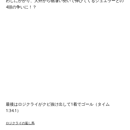
わしにかかり、大外から物凄い勢いで伸びてくるジュエラーとの
4頭の争いに！？
最後はロジクライがクビ抜け出して1着でゴール（タイム
1:34.1）
ロジクライの返し馬