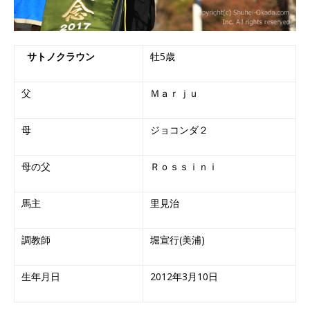
サトノクラウン
牡5歳
父
Ｍａｒｊｕ
母
ジョコンダ２
母の父
Ｒｏｓｓｉｎｉ
馬主
里見治
調教師
堀宣行(美浦)
生年月日
2012年3月10日