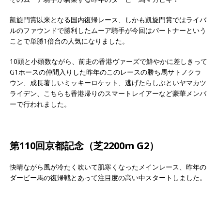
凱旋門賞以来となる国内復帰レース、しかも凱旋門賞ではライバ
ルのファウンドで勝利したムーア騎手が今回はパートナーという
ことで単勝1倍台の人気になりました。
10頭と小頭数ながら、前走の香港ヴァーズで鮮やかに差しきって
G1ホースの仲間入りした昨年のこのレースの勝ち馬サトノクラ
ウン、成長著しいミッキーロケット、逃げたらしぶといヤマカツ
ライデン、こちらも香港帰りのスマートレイアーなど豪華メンバ
ーで行われました。
第110回京都記念（芝2200m G2）
快晴ながら風が冷たく吹いて肌寒くなったメインレース、昨年の
ダービー馬の復帰戦とあって注目度の高い中スタートしました。