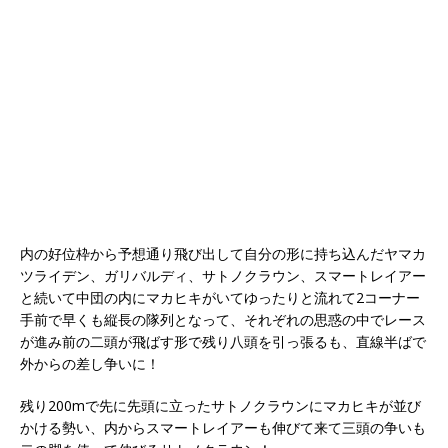
内の好位枠から予想通り飛び出して自分の形に持ち込んだヤマカ
ツライデン、ガリバルディ、サトノクラウン、スマートレイアー
と続いて中団の内にマカヒキがいてゆったりと流れて2コーナー
手前で早くも縦長の隊列となって、それぞれの思惑の中でレース
が進み前の二頭が飛ばす形で残り八頭を引っ張るも、直線半ばで
外からの差し争いに！
残り200mで先に先頭に立ったサトノクラウンにマカヒキが並び
かける勢い、内からスマートレイアーも伸びて来て三頭の争いも