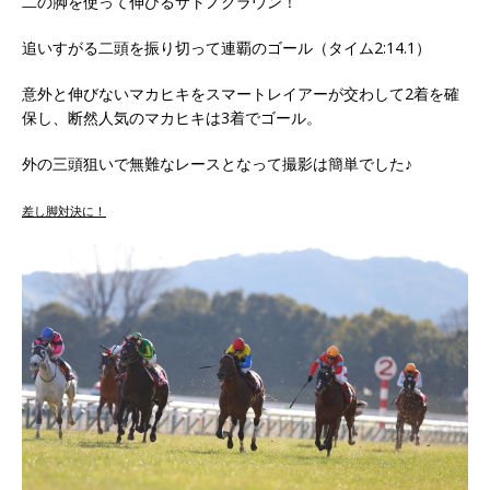
二の脚を使って伸びるサトノクラウン！
追いすがる二頭を振り切って連覇のゴール（タイム2:14.1）
意外と伸びないマカヒキをスマートレイアーが交わして2着を確
保し、断然人気のマカヒキは3着でゴール。
外の三頭狙いで無難なレースとなって撮影は簡単でした♪
差し脚対決に！