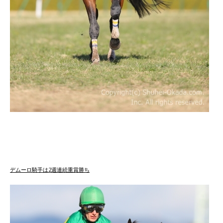
デムーロ騎手は2週連続重賞勝ち