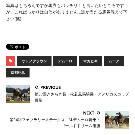
写真はもちろんですが馬券もバッチリ！と言いたいところです
が、こればっかりは自信がありません…誰か当たる馬券教えて下
さい(笑)
サトノクラウン
デムーロ
マカヒキ
ムーア
京都記念
PREVIOUS
第57回きさらぎ賞 松若風馬騎乗・アメリカズカップ
優勝
NEXT
第34回フェブラリーステークス M.デムーロ騎乗・
ゴールドドリーム優勝