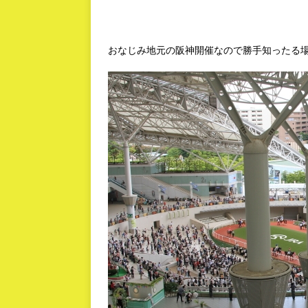
おなじみ地元の阪神開催なので勝手知ったる場