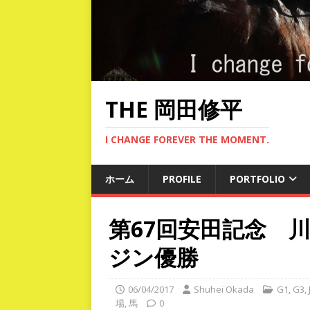
THE 岡田修平
I CHANGE FOREVER THE MOMENT.
ホーム
PROFILE
PORTFOLIO
第67回安田記念 
ジン優勝
06/04/2017
Shuhei Okada
G1
,
G3
,
場
,
馬
0