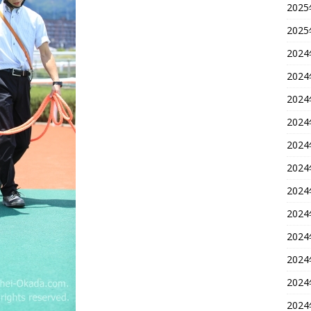
202
202
202
202
202
202
202
202
202
202
202
202
202
202