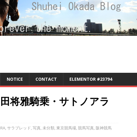
NOTICE
CONTACT
ELEMENTOR #23794
川田将雅騎乗・サトノアラ
JRA
,
サラブレッド
,
写真
,
未分類
,
東京競馬場
,
競馬写真
,
阪神競馬