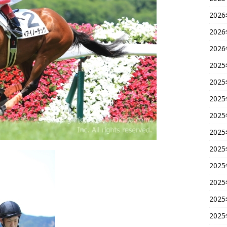
202
202
202
202
202
202
202
202
202
202
202
202
202