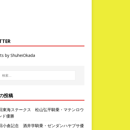
TTER
ts by ShuheiOkada
の投稿
3回東海ステークス 松山弘平騎乗・マテンロウ
ンド優勝
2回小倉記念 酒井学騎乗・ゼンダンハヤブサ優