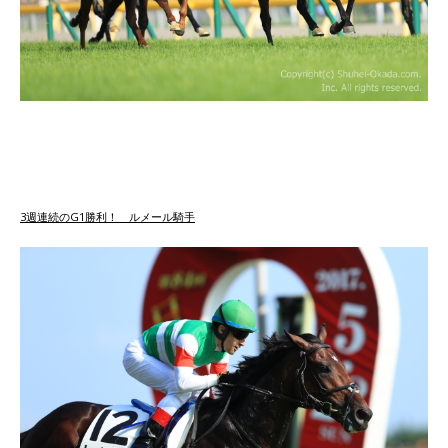
3週連続のG1勝利！ ルメール騎手