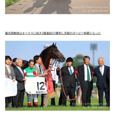
藤沢調教師はオークスに続き2週連続G1勝利し悲願のダービー制覇となった