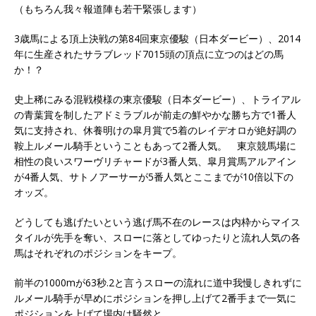
（もちろん我々報道陣も若干緊張します）
3歳馬による頂上決戦の第84回東京優駿（日本ダービー）、2014
年に生産されたサラブレッド7015頭の頂点に立つのはどの馬
か！？
史上稀にみる混戦模様の東京優駿（日本ダービー）、トライアル
の青葉賞を制したアドミラブルが前走の鮮やかな勝ち方で1番人
気に支持され、休養明けの皐月賞で5着のレイデオロが絶好調の
鞍上ルメール騎手ということもあって2番人気。 東京競馬場に
相性の良いスワーヴリチャードが3番人気、皐月賞馬アルアイン
が4番人気、サトノアーサーが5番人気とここまでが10倍以下の
オッズ。
どうしても逃げたいという逃げ馬不在のレースは内枠からマイス
タイルが先手を奪い、スローに落としてゆったりと流れ人気の各
馬はそれぞれのポジションをキープ。
前半の1000mが63秒.2と言うスローの流れに道中我慢しきれずに
ルメール騎手が早めにポジションを押し上げて2番手まで一気に
ポジションを上げて場内は騒然と…