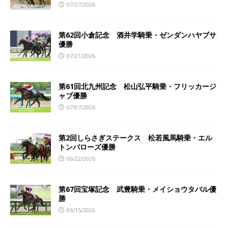
07/27/2026
第62回小倉記念 酒井学騎乗・ゼンダンハヤブサ
優勝
07/21/2026
第61回北九州記念 松山弘平騎乗・フリッカージ
ャブ優勝
07/07/2026
第2回しらさぎステークス 松若風馬騎乗・エル
トンバローズ優勝
06/22/2026
第67回宝塚記念 武豊騎乗・メイショウタバル優
勝
06/15/2026