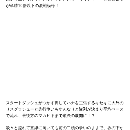
が単勝10倍以下の混戦模様！
スタートダッシュがつかず押してハナを主張するキセキに大外の
リスグラシューと先行争いもすんなりと隊列が決まり平均ペース
で流れ、最後方のマカヒキまで縦長の展開に！？
淡々と流れて直線に向いても前の二頭の争いのままで、坂の下か