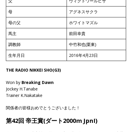
父
ヴィクトワールピサ
母
アグネスサクラ
母の父
ホワイトマズル
馬主
前田幸貴
調教師
中竹和也(栗東)
生年月日
2016年4月23日
THE RADIO NIKKEI SHO(G3)
Won by
Breaking Dawn
Jockey H.Tanabe
Trainer K.Nakatake
関係者の皆様おめでとうございました！
第42回 帝王賞(ダート2000m JpnI)