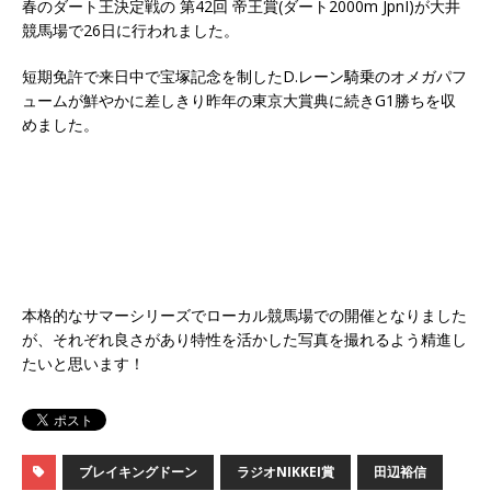
春のダート王決定戦の 第42回 帝王賞(ダート2000m JpnI)が大井
競馬場で26日に行われました。
短期免許で来日中で宝塚記念を制したD.レーン騎乗のオメガパフ
ュームが鮮やかに差しきり昨年の東京大賞典に続きG1勝ちを収
めました。
本格的なサマーシリーズでローカル競馬場での開催となりました
が、それぞれ良さがあり特性を活かした写真を撮れるよう精進し
たいと思います！
ブレイキングドーン
ラジオNIKKEI賞
田辺裕信