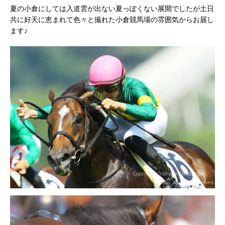
夏の小倉にしては入道雲が出ない夏っぽくない展開でしたが土日
共に好天に恵まれて色々と撮れた小倉競馬場の雰囲気からお届し
ます♪