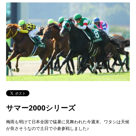
サマー2000シリーズ
梅雨も明けて日本全国で猛暑に見舞われた今週末、ワタシは天候
が良さそうなので土日で小倉参戦しました♪