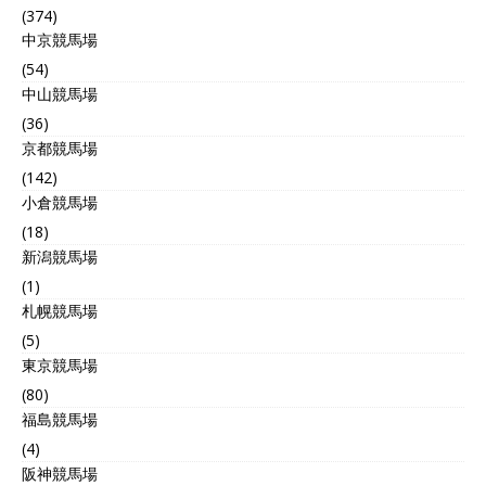
(374)
中京競馬場
(54)
中山競馬場
(36)
京都競馬場
(142)
小倉競馬場
(18)
新潟競馬場
(1)
札幌競馬場
(5)
東京競馬場
(80)
福島競馬場
(4)
阪神競馬場