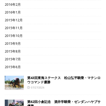
2016年2月
2016年1月
2015年12月
2015年11月
2015年10月
2015年9月
2015年8月
2015年7月
2015年6月
第43回東海ステークス 松山弘平騎乗・マテンロ
ウコマンド優勝
07/27/2026
第62回小倉記念 酒井学騎乗・ゼンダンハヤブサ
優勝