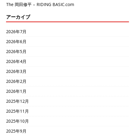
The 岡田修平 – RIDING BASIC.com
アーカイブ
2026年7月
2026年6月
2026年5月
2026年4月
2026年3月
2026年2月
2026年1月
2025年12月
2025年11月
2025年10月
2025年9月