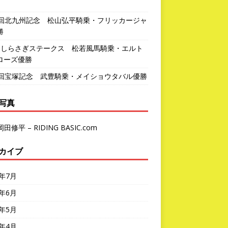
1回北九州記念 松山弘平騎乗・フリッカージャ
勝
回しらさぎステークス 松若風馬騎乗・エルト
ローズ優勝
7回宝塚記念 武豊騎乗・メイショウタバル優勝
写真
岡田修平 – RIDING BASIC.com
カイブ
6年7月
6年6月
6年5月
6年4月