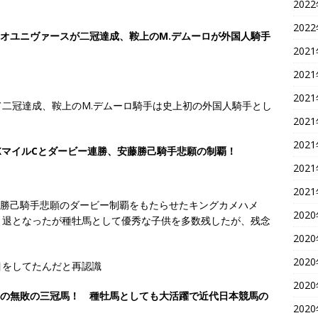
202
202
ネオユニヴァースが二冠達成、鞍上のM.デムーロが外国人騎手
202
202
202
二冠達成、鞍上のM.デムーロ騎手は史上初の外国人騎手とし
202
202
HKマイルCとダービー連勝、安藤勝己騎手悲願の制覇！
202
202
藤勝己騎手悲願のダービー制覇をもたらせたキングカメハメ
202
引退となったが種牡馬として優秀な子供を多数残したが、残念
202
202
目をしてたんだと再認識
202
頭目の無敗の三冠馬！ 種牡馬としても大活躍で近代日本競馬の
202