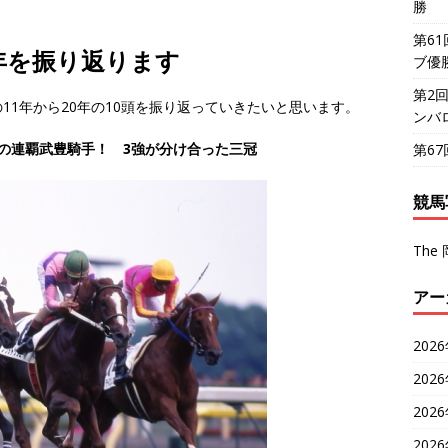
勝
第6
0年を振り返ります
ブ優
第2
11年から20年の10頭を振り返っていきたいと思います。
ンバ
初の連覇武豊騎手！ 3強が分け合った三冠
第6
競馬
The 
アー
202
202
202
202