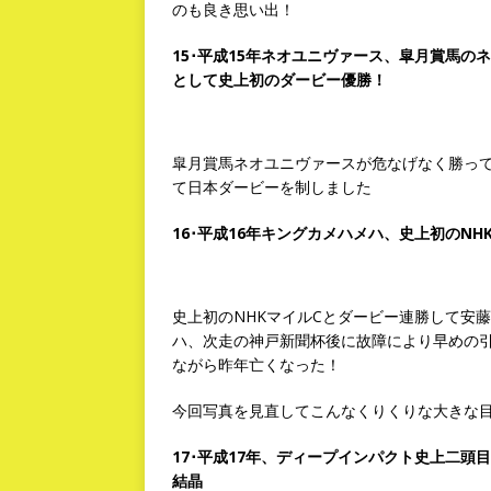
のも良き思い出！
15･平成15年ネオユニヴァース、皐月賞馬の
として史上初のダービー優勝！
皐月賞馬ネオユニヴァースが危なげなく勝って
て日本ダービーを制しました
16･平成16年キングカメハメハ、史上初のN
史上初のNHKマイルCとダービー連勝して安
ハ、次走の神戸新聞杯後に故障により早めの
ながら昨年亡くなった！
今回写真を見直してこんなくりくりな大きな
17･平成17年、ディープインパクト史上二
結晶