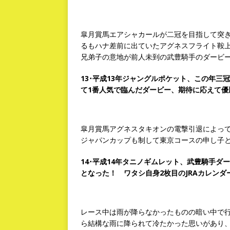
皐月賞馬エアシャカールが二冠を目指して突
るもハナ差前に出ていたアグネスフライト鞍
兄弟子の意地が前人未到の武豊騎手のダービー
13･平成13年ジャングルポケット、この年
て1番人気で臨んだダービー、期待に応えて優
皐月賞馬アグネスタキオンの電撃引退によっ
ジャパンカップも制して東京コースの申し子
14･平成14年タニノギムレット、武豊騎手
となった！ ワタシ自身2枚目のJRAカレンダ
レース中は雨が降らなかったものの暗い中で
ら結構な雨に降られて冷たかった思いがあり、