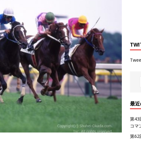
TWI
Twee
最近
第4
コマ
第6