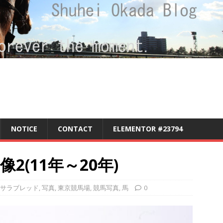
NOTICE
CONTACT
ELEMENTOR #23794
(11年～20年)
サラブレッド
,
写真
,
東京競馬場
,
競馬写真
,
馬
0