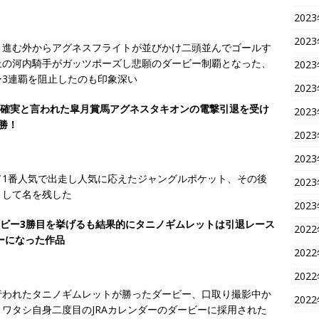
202
202
き進む外からアグネスフライトが並びかけ二頭並んでゴールす
上の河内騎手がガッツポーズし悲願のダービー制覇となった、
202
3連覇を阻止したのも印象深い
202
三冠確実と言われた皐月賞馬アグネスタキオンの電撃引退を受け
202
勝！
202
202
て1番人気で出走し人気に応えたジャングルポケット、その後
202
として名を残した
202
ダービー3勝目を挙げるも結果的にタニノギムレットは引退レース
202
ーになった作品
202
202
行われたタニノギムレットが勝ったダービー、口取り撮影中か
202
ワタシ自身二度目のJRAカレンダーのダービーに採用された