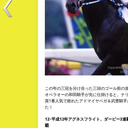
この年の三冠を分け合った三頭のゴール前の
オペラオーの和田騎手が先に仕掛けると、ナ
賞1番人気で敗れたアドマイヤベガ＆武豊騎
た！
12･平成12年アグネスフライト、ダービー
覇