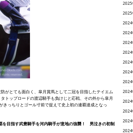
202
202
202
202
202
202
202
202
202
202
攻防がとても面白く、皐月賞馬として二冠を目指したテイエム
リタトップロードの渡辺騎手も負けじと応戦、その外から皐月
202
手がきっちりとゴール寸前で捉えて史上初の連覇達成となっ
202
202
3連覇を目指す武豊騎手を河内騎手が意地の強襲！ 男泣きの初制
202