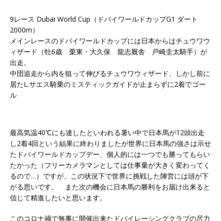
9レース Dubai World Cup（ドバイワールドカップG1 ダート
2000m）
メインレースのドバイワールドカップには日本からはチュウワウ
ィザード（牡6歳 栗東・大久保 龍志厩舎 戸崎圭太騎手）が
出走。
中団追走から内を狙って伸びるチュウワウィザード、しかし前に
居たL.サエス騎乗のミスティックガイドが止まらずに2着でゴー
ル
最高気温40℃にも達したといわれる暑い中で日本馬が12頭出走
し2着4回という結果に終わりましたが世界に日本馬の強さは示せ
たドバイワールドカップデー、個人的には一つでも勝ってもらい
たかった（フリーカメラマンとしては仕事量が大きく変わってく
るので…）ですが、この状況下で世界に挑戦した陣営には頭が下
がる思いです。 また次の機会に日本馬の勝利をお届け出来ると
信じて精進したいと思います。
このコロナ禍で無事に開催出来たドバイレーシングクラブの尽力