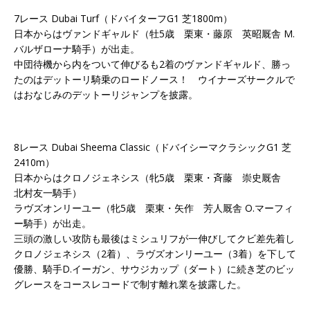
7レース Dubai Turf（ドバイターフG1 芝1800m）
日本からはヴァンドギャルド（牡5歳 栗東・藤原 英昭厩舎 M.
バルザローナ騎手）が出走。
中団待機から内をついて伸びるも2着のヴァンドギャルド、勝っ
たのはデットーリ騎乗のロードノース！ ウイナーズサークルで
はおなじみのデットーリジャンプを披露。
8レース Dubai Sheema Classic（ドバイシーマクラシックG1 芝
2410m）
日本からはクロノジェネシス（牝5歳 栗東・斉藤 崇史厩舎
北村友一騎手）
ラヴズオンリーユー（牝5歳 栗東・矢作 芳人厩舎 O.マーフィ
ー騎手）が出走。
三頭の激しい攻防も最後はミシュリフが一伸びしてクビ差先着し
クロノジェネシス（2着）、ラヴズオンリーユー（3着）を下して
優勝、騎手D.イーガン、サウジカップ（ダート）に続き芝のビッ
グレースをコースレコードで制す離れ業を披露した。