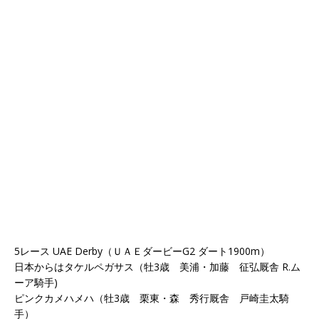
5レース UAE Derby（ＵＡＥダービーG2 ダート1900m）
日本からはタケルペガサス（牡3歳 美浦・加藤 征弘厩舎 R.ム
ーア騎手)
ピンクカメハメハ（牡3歳 栗東・森 秀行厩舎 戸崎圭太騎
手）