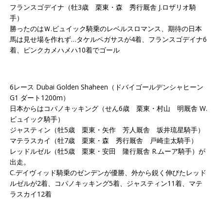
フランスゴデイナ（牡3歳 栗東・森 秀行厩舎 J.ロザリオ騎
手）
勝ったのはＷ.ビュイック騎乗のレベルスロマンス、期待の日本
馬は見せ場を作れず…タケルペガサスが4着、フランスゴデイナ6
着、ピンクカメハメハ10着でゴール
6レース Dubai Golden Shaheen（ドバイゴールデンシャヒーン
G1 ダート1200m）
日本からはコパノキッキング（せん6歳 栗東・村山 明厩舎 W.
ビュイック騎手）
ジャスティン（牡5歳 栗東・矢作 芳人厩舎 坂井琉星騎手）
マテラスカイ（牡7歳 栗東・森 秀行厩舎 戸崎圭太騎手）
レッドルゼル（牡5歳 栗東・安田 隆行厩舎 R.ムーア騎手）が
出走。
C.デイヴィッド騎乗のゼンデンが優勝、外から鋭く伸びたレッド
ルゼルが2着、コパノキッキング5着、ジャスティン11着、マテ
ラスカイ12着