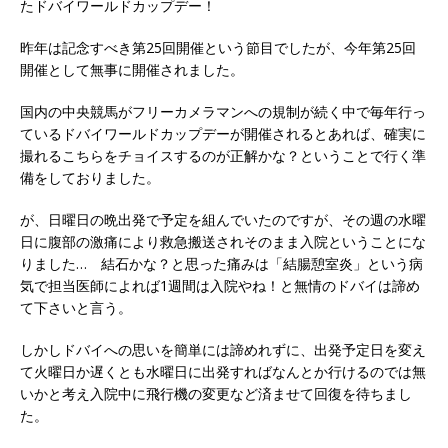
たドバイワールドカップデー！
昨年は記念すべき第25回開催という節目でしたが、今年第25回
開催として無事に開催されました。
国内の中央競馬がフリーカメラマンへの規制が続く中で毎年行っ
ているドバイワールドカップデーが開催されるとあれば、確実に
撮れるこちらをチョイスするのが正解かな？ということで行く準
備をしておりました。
が、日曜日の晩出発で予定を組んでいたのですが、その週の水曜
日に腹部の激痛により救急搬送されそのまま入院ということにな
りました… 結石かな？と思った痛みは「結腸憩室炎」という病
気で担当医師によれば1週間は入院やね！と無情のドバイは諦め
て下さいと言う。
しかしドバイへの思いを簡単には諦めれずに、出発予定日を変え
て火曜日か遅くとも水曜日に出発すればなんとか行けるのでは無
いかと考え入院中に飛行機の変更など済ませて回復を待ちまし
た。