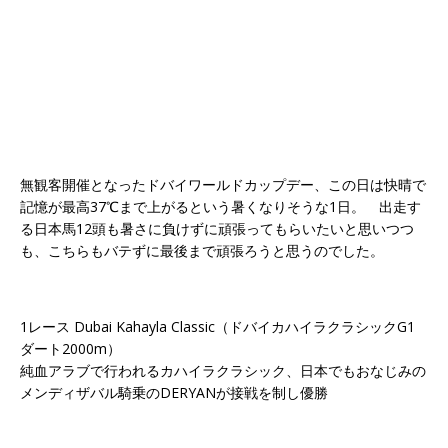
無観客開催となったドバイワールドカップデー、この日は快晴で
記憶が最高37℃まで上がるという暑くなりそうな1日。 出走す
る日本馬12頭も暑さに負けずに頑張ってもらいたいと思いつつ
も、こちらもバテずに最後まで頑張ろうと思うのでした。
1レース Dubai Kahayla Classic（ドバイカハイラクラシックG1
ダート2000m）
純血アラブで行われるカハイラクラシック、日本でもおなじみの
メンディザバル騎乗のDERYANが接戦を制し優勝