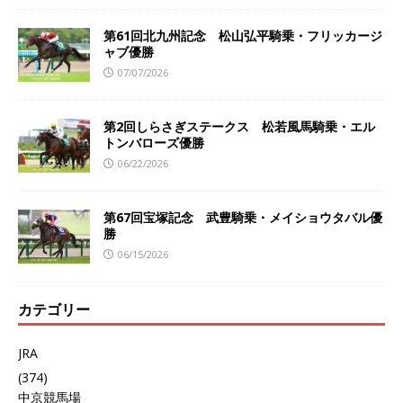
第61回北九州記念 松山弘平騎乗・フリッカージ
ャブ優勝
07/07/2026
第2回しらさぎステークス 松若風馬騎乗・エル
トンバローズ優勝
06/22/2026
第67回宝塚記念 武豊騎乗・メイショウタバル優
勝
06/15/2026
カテゴリー
JRA
(374)
中京競馬場