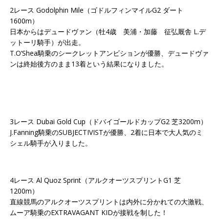
2レース Godolphin Mile（ゴドルフィンマイルG2 ダート
1600m）
日本からはデュードヴァン（牡4歳 美浦・加藤 征弘厩舎 L.デ
ットーリ騎手）が出走。
T.O’Shea騎乗のシークレットアンビションが優勝、デュードヴァ
ンは終始後方のまま13着という結果になりました。
3レース Dubai Gold Cup（ドバイゴールドカップG2 芝3200m）
J.Fanning騎乗のSUBJECTIVISTが優勝、2着に日本で大人気のミ
シェル騎手が入りました。
4レース Al Quoz Sprint（アルクオーツスプリントG1 芝
1200m）
直線競馬のアルクオーツスプリントは内外に分かれての大激戦、
ムーア騎乗のEXTRAVAGANT KIDが接戦を制した！