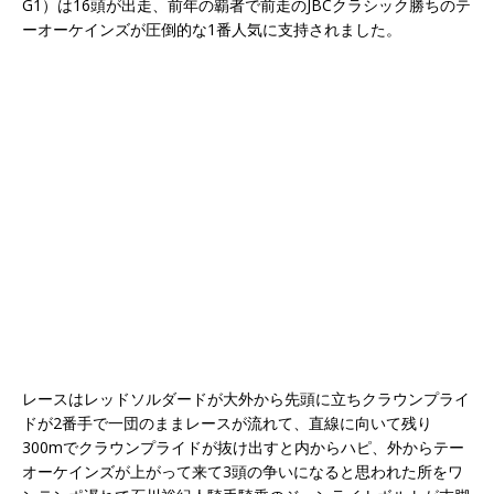
G1）は16頭が出走、前年の覇者で前走のJBCクラシック勝ちのテ
ーオーケインズが圧倒的な1番人気に支持されました。
レースはレッドソルダードが大外から先頭に立ちクラウンプライ
ドが2番手で一団のままレースが流れて、直線に向いて残り
300mでクラウンプライドが抜け出すと内からハピ、外からテー
オーケインズが上がって来て3頭の争いになると思われた所をワ