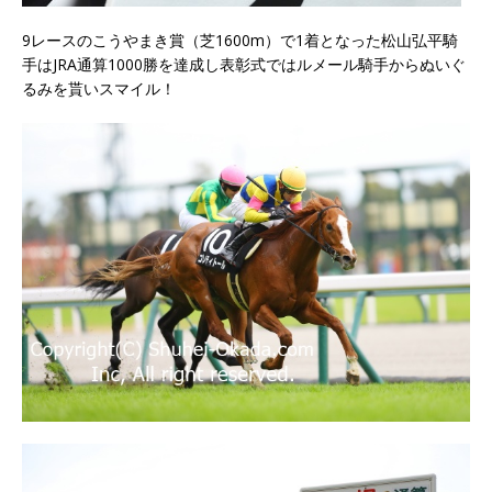
9レースのこうやまき賞（芝1600m）で1着となった松山弘平騎
手はJRA通算1000勝を達成し表彰式ではルメール騎手からぬいぐ
るみを貰いスマイル！