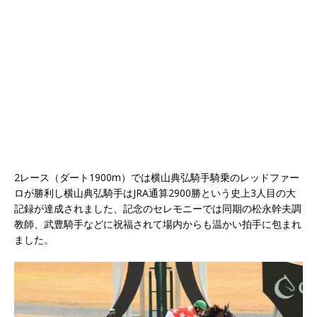
2レース（ダート1900m）では横山典弘騎手騎乗のレッドファー
ロが勝利し横山典弘騎手はJRA通算2900勝という史上3人目の大
記録が達成されました、記念のセレモニーでは同期の松永幹夫調
教師、武豊騎手などに祝福されて場内からも温かい拍手に包まれ
ました。