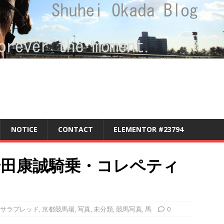
NOTICE
CONTACT
ELEMENTOR #23794
岩田康誠騎乗・コレペティ
サラブレッド
,
京都競馬場
,
写真
,
未分類
,
競馬写真
,
馬
0