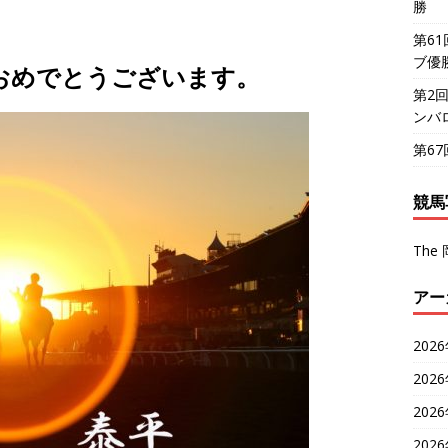
勝
第6
ブ優
ておめでとうございます。
第2
ンバ
第6
競馬
The 
アー
202
202
202
202