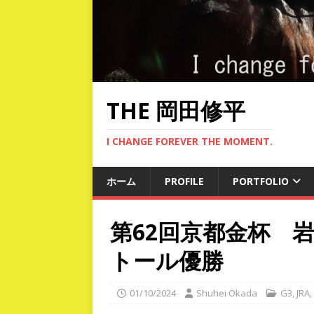
THE 岡田修平
I CHANGE FOREVER THE MOMENT.
ホーム
PROFILE
PORTFOLIO
第62回京都金杯 
トール優勝
01/10/2024
Shuhei Okada
G3
,
JRA
,