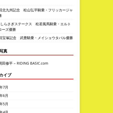
1回北九州記念 松山弘平騎乗・フリッカージャ
勝
回しらさぎステークス 松若風馬騎乗・エルト
ローズ優勝
7回宝塚記念 武豊騎乗・メイショウタバル優勝
写真
岡田修平 – RIDING BASIC.com
カイブ
6年7月
6年6月
6年5月
6年4月