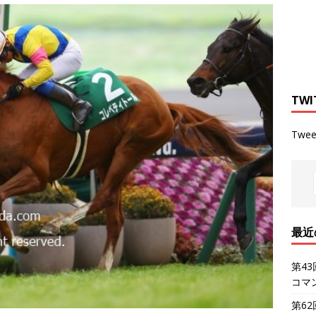
TWI
Twee
最近
第4
コマ
第6