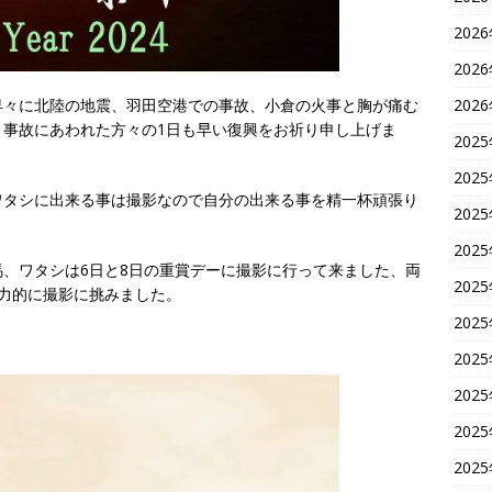
202
202
早々に北陸の地震、羽田空港での事故、小倉の火事と胸が痛む
202
、事故にあわれた方々の1日も早い復興をお祈り申し上げま
202
202
ワタシに出来る事は撮影なので自分の出来る事を精一杯頑張り
202
202
、ワタシは6日と8日の重賞デーに撮影に行って来ました、両
202
力的に撮影に挑みました。
202
202
202
202
202