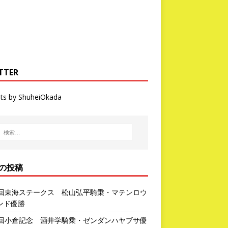
TTER
ts by ShuheiOkada
の投稿
3回東海ステークス 松山弘平騎乗・マテンロウ
ンド優勝
2回小倉記念 酒井学騎乗・ゼンダンハヤブサ優