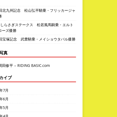
1回北九州記念 松山弘平騎乗・フリッカージャ
勝
回しらさぎステークス 松若風馬騎乗・エルト
ローズ優勝
7回宝塚記念 武豊騎乗・メイショウタバル優勝
写真
岡田修平 – RIDING BASIC.com
カイブ
6年7月
6年6月
6年5月
6年4月