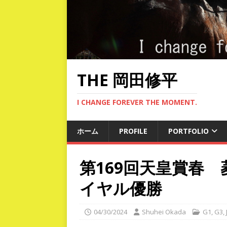
THE 岡田修平
I CHANGE FOREVER THE MOMENT.
ホーム
PROFILE
PORTFOLIO
第169回天皇賞春
イヤル優勝
04/30/2024
Shuhei Okada
G1
,
G3
,