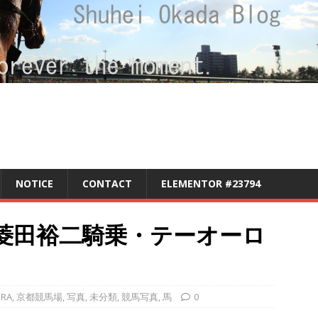
NOTICE
CONTACT
ELEMENTOR #23794
 菱田裕二騎乗・テーオーロ
JRA
,
京都競馬場
,
写真
,
未分類
,
競馬写真
,
馬
0