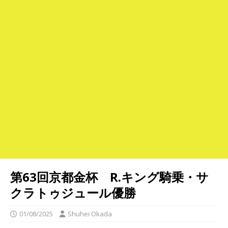
第63回京都金杯 R.キング騎乗・サ
クラトゥジュール優勝
01/08/2025
Shuhei Okada