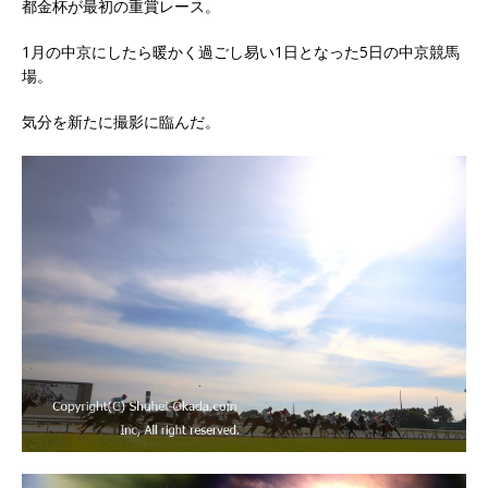
都金杯が最初の重賞レース。
1月の中京にしたら暖かく過ごし易い1日となった5日の中京競馬
場。
気分を新たに撮影に臨んだ。