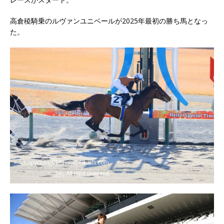
高倉稜騎乗のルヴァンユニベールが2025年最初の勝ち馬となっ
た。