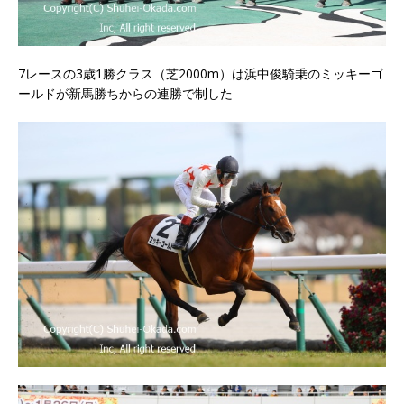
7レースの3歳1勝クラス（芝2000m）は浜中俊騎乗のミッキーゴ
ールドが新馬勝ちからの連勝で制した