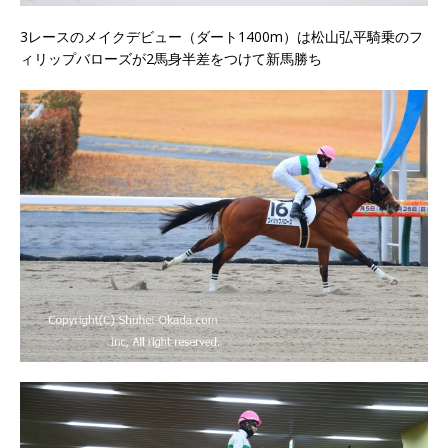
3レースのメイクデビュー（ダート1400m）は松山弘平騎乗のフ
ィリップバローズが2馬身半差をつけて新馬勝ち