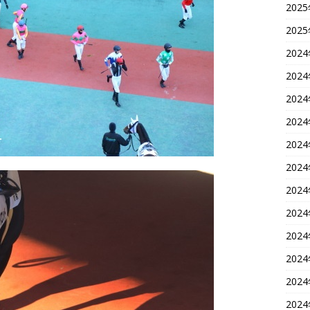
202
202
202
202
202
202
202
202
202
202
202
202
202
202