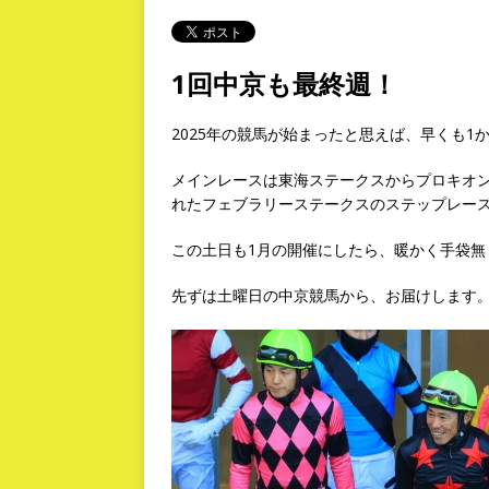
1回中京も最終週！
2025年の競馬が始まったと思えば、早くも1
メインレースは東海ステークスからプロキオン
れたフェブラリーステークスのステップレー
この土日も1月の開催にしたら、暖かく手袋無
先ずは土曜日の中京競馬から、お届けします