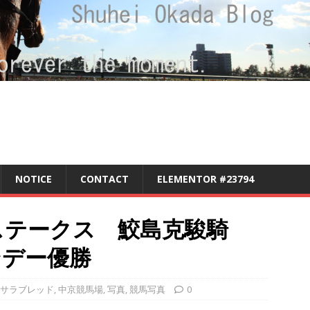
NOTICE
CONTACT
ELEMENTOR #23794
ステークス 鮫島克駿騎
ンデー優勝
サラブレッド
,
中京競馬場
,
写真
,
競馬写真
0