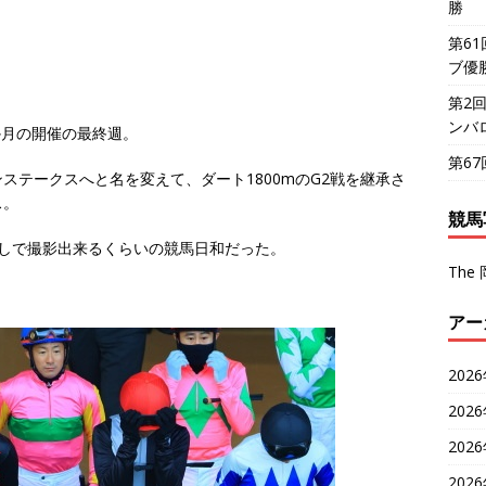
勝
第6
ブ優
第2
ンバ
か月の開催の最終週。
第6
ステークスへと名を変えて、ダート1800mのG2戦を継承さ
ス。
競馬
しで撮影出来るくらいの競馬日和だった。
The 
。
アー
202
202
202
202