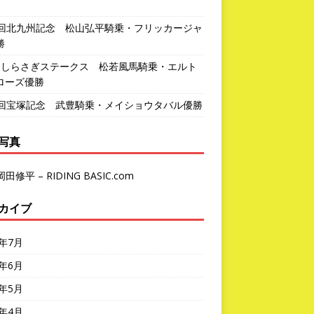
1回北九州記念 松山弘平騎乗・フリッカージャ
勝
回しらさぎステークス 松若風馬騎乗・エルト
ローズ優勝
7回宝塚記念 武豊騎乗・メイショウタバル優勝
写真
岡田修平 – RIDING BASIC.com
カイブ
6年7月
6年6月
6年5月
6年4月