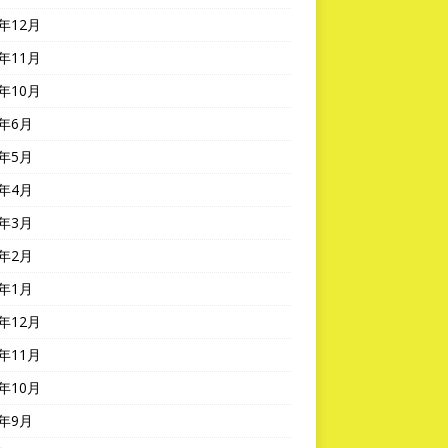
3年12月
3年11月
3年10月
3年6月
3年5月
3年4月
3年3月
3年2月
3年1月
2年12月
2年11月
2年10月
2年9月