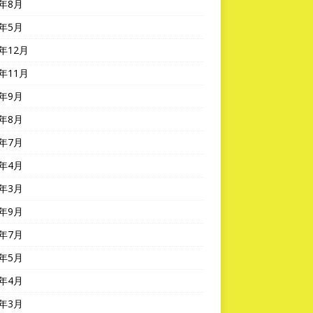
2年8月
2年5月
1年12月
1年11月
1年9月
1年8月
1年7月
1年4月
1年3月
0年9月
0年7月
0年5月
0年4月
0年3月