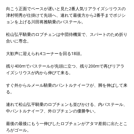
向こう正面でペースが遅いと見た2番人気リアライズシリウスの
津村明秀が仕掛けて先頭へ、連れて最後方から2番手までポジシ
ョンを上げる川田将雅騎乗のバステール。
松山弘平騎乗のロブチェンは中団待機策で、スパートのため折り
合いに専念。
大歓声に迎えられ4コーナーを回る18頭。
残り400mでバステールが先頭に立つ、残り200mで再びリアラ
イズシリウスが内から伸びて来る。
すぐ外からルメール騎乗のパントルナイーフが、脚を伸ばして来
る。
連れて松山弘平騎乗のロブチェンも並びかける、内バステール、
中パントルナイーフ、外ロブチェンの優勝争い。
最後の最後にもう一伸びしたロブチェンがアタマ差前に出たとこ
ろがゴール。