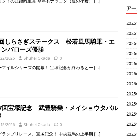
コク！の短距離重賞 今年もナツコク（夏の小倉）
[…]
アー
202
202
2回しらさぎステークス 松若風馬騎乗・エ
202
トンバローズ優勝
202
/22/2026
Shuhei Okada
0
202
ーマイルシリーズの開幕！ 宝塚記念が終わると一
[…]
202
202
202
202
67回宝塚記念 武豊騎乗・メイショウタバル
202
勝
202
/15/2026
Shuhei Okada
0
グランプリレース、宝塚記念！ 中央競馬の上半期
[…]
202