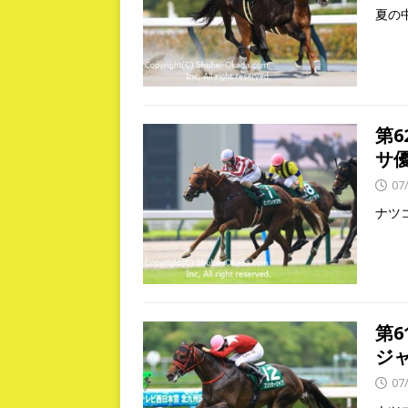
夏の
第
サ
07
ナツ
第
ジ
07