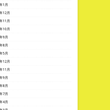
3年1月
2年12月
2年11月
2年10月
2年9月
2年8月
2年5月
1年12月
1年11月
1年9月
1年8月
1年7月
1年4月
1年3月