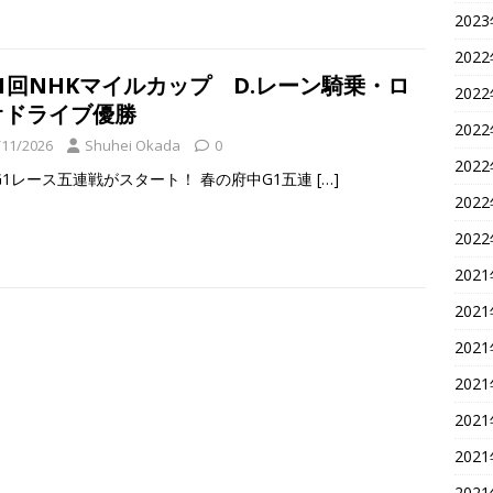
202
202
1回NHKマイルカップ D.レーン騎乗・ロ
202
オドライブ優勝
202
/11/2026
Shuhei Okada
0
202
G1レース五連戦がスタート！ 春の府中G1五連
[…]
202
202
202
202
202
202
202
202
202