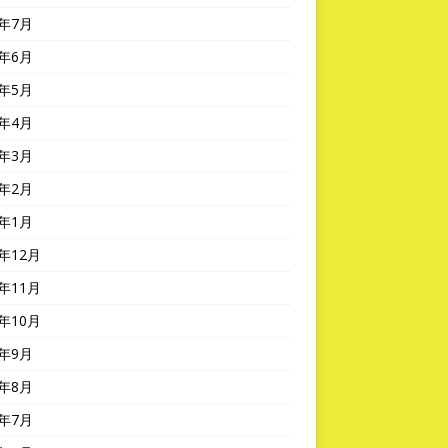
5年7月
5年6月
5年5月
5年4月
5年3月
5年2月
5年1月
4年12月
4年11月
4年10月
4年9月
4年8月
4年7月