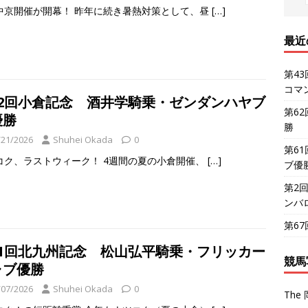
中京開催が開幕！ 昨年に続き暑熱対策として、昼
[…]
最近
第4
コマ
62回小倉記念 酒井学騎乗・ゼンダンハヤブ
第6
優勝
勝
/21/2026
Shuhei Okada
0
第6
コク、ラストウィーク！ 4週間の夏の小倉開催、
[…]
ブ優
第2
ンバ
第6
61回北九州記念 松山弘平騎乗・フリッカー
競馬
ャブ優勝
/07/2026
Shuhei Okada
0
The 